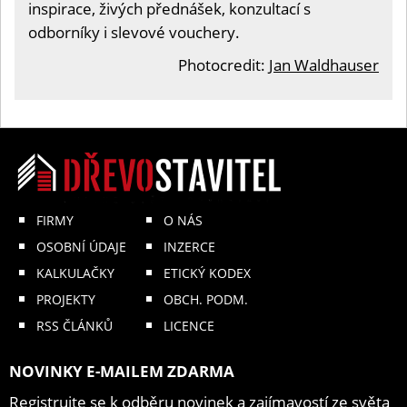
inspirace, živých přednášek, konzultací s
odborníky i slevové vouchery.
Photocredit:
Jan Waldhauser
FIRMY
O NÁS
OSOBNÍ ÚDAJE
INZERCE
KALKULAČKY
ETICKÝ KODEX
PROJEKTY
OBCH. PODM.
RSS ČLÁNKŮ
LICENCE
NOVINKY E-MAILEM ZDARMA
Registrujte se k odběru novinek a zajímavostí ze světa