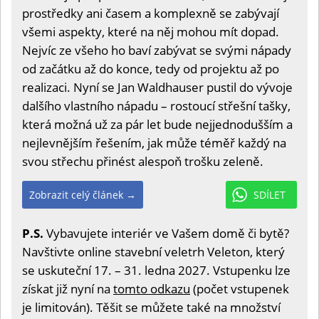
prostředky ani časem a komplexně se zabývají
všemi aspekty, které na něj mohou mít dopad.
Nejvíc ze všeho ho baví zabývat se svými nápady
od začátku až do konce, tedy od projektu až po
realizaci. Nyní se Jan Waldhauser pustil do vývoje
dalšího vlastního nápadu – rostoucí střešní tašky,
která možná už za pár let bude nejjednodušším a
nejlevnějším řešením, jak může téměř každý na
svou střechu přinést alespoň trošku zeleně.
Zobrazit celý článek →
SDÍLET
P.S.
Vybavujete interiér ve Vašem domě či bytě?
Navštivte online stavební veletrh Veleton, který
se uskuteční 17. – 31. ledna 2027. Vstupenku lze
získat již nyní na
tomto odkazu
(počet vstupenek
je limitován). Těšit se můžete také na množství