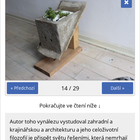
14 / 29
« Předchozí
Další »
Pokračujte ve čtení níže ↓
Autor toho vynálezu vystudoval zahradní a
krajinářskou a architekturu a jeho celoživotní
filozofií je přispět světu řešeními, která nemrhají