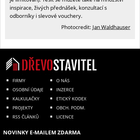
inspirace, živých přednášek, konzultací s
odborníky i slevové vouchery.
Photocredit:
Jan Waldhauser
FIRMY
O NÁS
OSOBNÍ ÚDAJE
INZERCE
KALKULAČKY
ETICKÝ KODEX
PROJEKTY
OBCH. PODM.
RSS ČLÁNKŮ
LICENCE
NOVINKY E-MAILEM ZDARMA