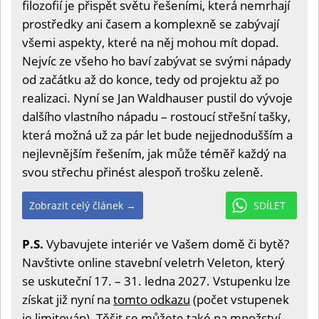
filozofií je přispět světu řešeními, která nemrhají
prostředky ani časem a komplexně se zabývají
všemi aspekty, které na něj mohou mít dopad.
Nejvíc ze všeho ho baví zabývat se svými nápady
od začátku až do konce, tedy od projektu až po
realizaci. Nyní se Jan Waldhauser pustil do vývoje
dalšího vlastního nápadu – rostoucí střešní tašky,
která možná už za pár let bude nejjednodušším a
nejlevnějším řešením, jak může téměř každý na
svou střechu přinést alespoň trošku zeleně.
Zobrazit celý článek →
SDÍLET
P.S.
Vybavujete interiér ve Vašem domě či bytě?
Navštivte online stavební veletrh Veleton, který
se uskuteční 17. – 31. ledna 2027. Vstupenku lze
získat již nyní na
tomto odkazu
(počet vstupenek
je limitován). Těšit se můžete také na množství