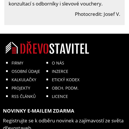
konzultací s odborníky i slevové vouchery.
Photocredit: Josef V.
FIRMY
O NÁS
OSOBNÍ ÚDAJE
INZERCE
KALKULAČKY
ETICKÝ KODEX
PROJEKTY
OBCH. PODM.
RSS ČLÁNKŮ
LICENCE
NOVINKY E-MAILEM ZDARMA
Registrujte se k odběru novinek a zajímavostí ze světa
dřevostaveb.