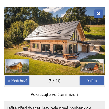
7 / 10
« Předchozí
Další »
Pokračujte ve čtení níže ↓
Ještě před dvaceti lety byly nové roubenky v