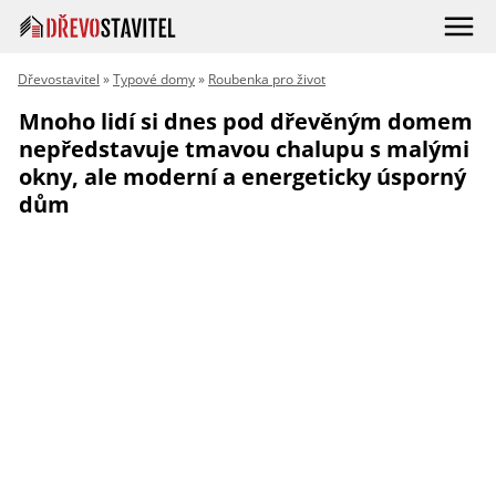
Dřevostavitel
»
Typové domy
»
Roubenka pro život
Mnoho lidí si dnes pod dřevěným domem
nepředstavuje tmavou chalupu s malými
okny, ale moderní a energeticky úsporný
dům