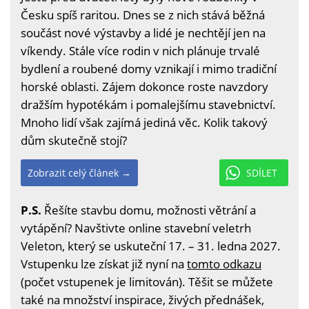
Česku spíš raritou. Dnes se z nich stává běžná
součást nové výstavby a lidé je nechtějí jen na
víkendy. Stále více rodin v nich plánuje trvalé
bydlení a roubené domy vznikají i mimo tradiční
horské oblasti. Zájem dokonce roste navzdory
dražším hypotékám i pomalejšímu stavebnictví.
Mnoho lidí však zajímá jediná věc. Kolik takový
dům skutečně stojí?
Zobrazit celý článek →
SDÍLET
P.S.
Řešíte stavbu domu, možnosti větrání a
vytápění? Navštivte online stavební veletrh
Veleton, který se uskuteční 17. – 31. ledna 2027.
Vstupenku lze získat již nyní na
tomto odkazu
(počet vstupenek je limitován). Těšit se můžete
také na množství inspirace, živých přednášek,