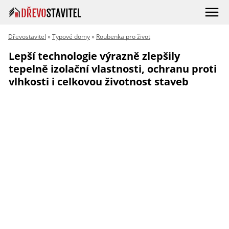
Dřevostavitel
»
Typové domy
»
Roubenka pro život
Lepší technologie výrazně zlepšily
tepelně izolační vlastnosti, ochranu proti
vlhkosti i celkovou životnost staveb