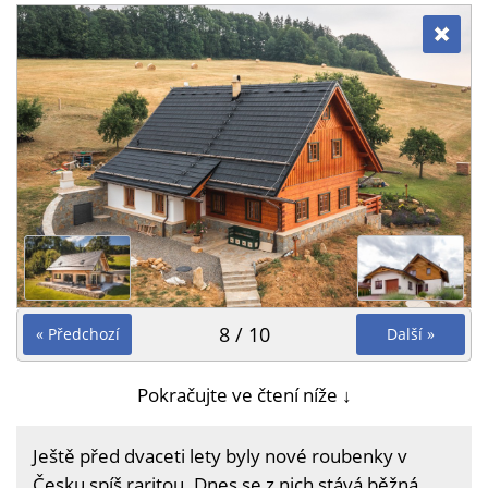
8 / 10
« Předchozí
Další »
Pokračujte ve čtení níže ↓
Ještě před dvaceti lety byly nové roubenky v
Česku spíš raritou. Dnes se z nich stává běžná