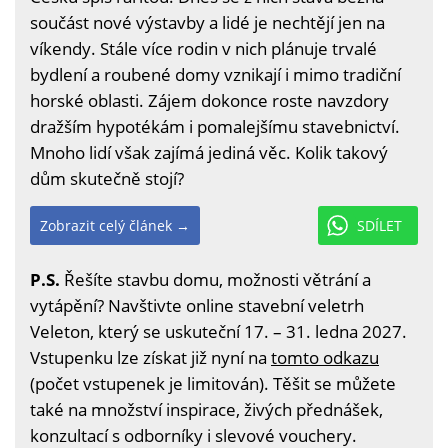
součást nové výstavby a lidé je nechtějí jen na
víkendy. Stále více rodin v nich plánuje trvalé
bydlení a roubené domy vznikají i mimo tradiční
horské oblasti. Zájem dokonce roste navzdory
dražším hypotékám i pomalejšímu stavebnictví.
Mnoho lidí však zajímá jediná věc. Kolik takový
dům skutečně stojí?
Zobrazit celý článek →
SDÍLET
P.S.
Řešíte stavbu domu, možnosti větrání a
vytápění? Navštivte online stavební veletrh
Veleton, který se uskuteční 17. – 31. ledna 2027.
Vstupenku lze získat již nyní na
tomto odkazu
(počet vstupenek je limitován). Těšit se můžete
také na množství inspirace, živých přednášek,
konzultací s odborníky i slevové vouchery.