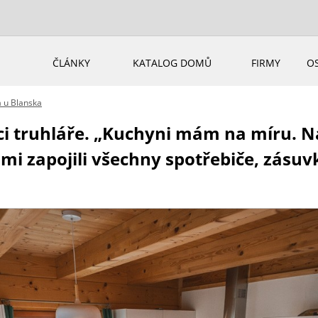
ČLÁNKY
KATALOG DOMŮ
FIRMY
O
 u Blanska
ci truhláře. „Kuchyni mám na míru. N
mi zapojili všechny spotřebiče, zásuvk