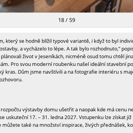
18 / 59
 který se hodně blížil typové variantě, i když to byl indi
vostavby, a vycházelo to lépe. A tak bylo rozhodnuto,“ popi
lánovali život v Jeseníkách, nicméně osud tomu chtěl jinak
sám. Pro svou moderní roubenku našel ideální stavební 
 kras. Dům jsme navštívili a na fotografie interiéru s m
rozhovoru.
 rozpočtu výstavby domu ušetřit a naopak kde má cenu neš
se uskuteční 17. – 31. ledna 2027. Vstupenku lze získat již
se můžete také na množství inspirace, živých přednášek, ko