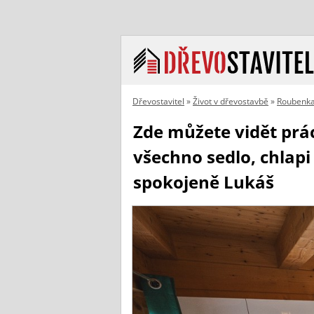
Dřevostavitel
»
Život v dřevostavbě
»
Roubenka
Zde můžete vidět prá
všechno sedlo, chlapi 
spokojeně Lukáš