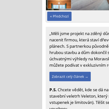
« Předchozí
„Měli jsme projekt na zděný dům,
nacenit firmou, která staví dře
plánech. S partnerkou původně p
hrubou stavbu a dům dokončil 
úchvatnými výhledy na Moravský
můžete podívat v exkluzivním 
Zobrazit celý článek →
P.S.
Chcete vědět, kde se dá na
stavební veletrh Veleton, který 
vstupenek je limitován). Těšit 
vouchery.