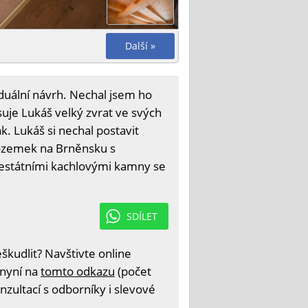
Další »
viduální návrh. Nechal jsem ho
suje Lukáš velký zvrat ve svých
. Lukáš si nechal postavit
pozemek na Brněnsku s
ajestátními kachlovými kamny se
SDÍLET
kudlit? Navštivte online
 nyní na
tomto odkazu
(počet
nzultací s odborníky i slevové