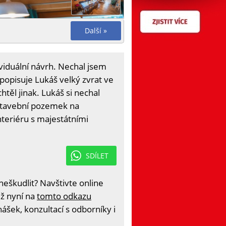
Další »
ividuální návrh. Nechal jsem
 popisuje Lukáš velký zvrat ve
těl jinak. Lukáš si nechal
 stavební pozemek na
nteriéru s majestátními
SDÍLET
eškudlit? Navštivte online
iž nyní na
tomto odkazu
ášek, konzultací s odborníky i