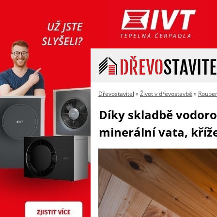
Dřevostavitel
»
Život v dřevostavbě
»
Rouben
Díky skladbě vodoro
minerální vata, kříž