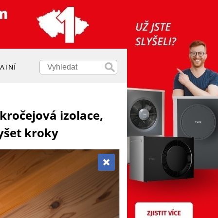
ATNÍ
kročejová izolace,
yšet kroky