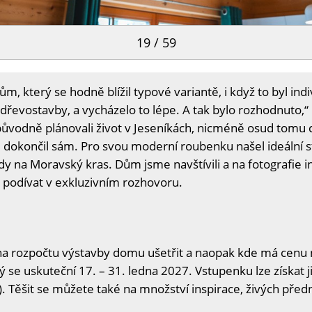
19 / 59
m, který se hodně blížil typové variantě, i když to byl ind
 dřevostavby, a vycházelo to lépe. A tak bylo rozhodnuto,“
ůvodně plánovali život v Jeseníkách, nicméně osud tomu ch
 dokončil sám. Pro svou moderní roubenku našel ideální
 na Moravský kras. Dům jsme navštívili a na fotografie i
podívat v exkluzivním rozhovoru.
na rozpočtu výstavby domu ušetřit a naopak kde má cenu n
ý se uskuteční 17. – 31. ledna 2027. Vstupenku lze získat j
. Těšit se můžete také na množství inspirace, živých předn