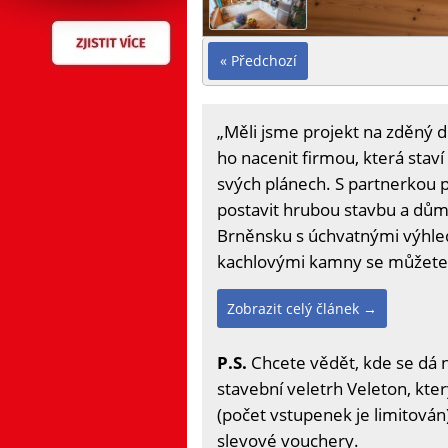
« Předchozí
„Měli jsme projekt na zděný dů
ho nacenit firmou, která staví
svých plánech. S partnerkou p
postavit hrubou stavbu a dům
Brněnsku s úchvatnými výhledy
kachlovými kamny se můžete 
Zobrazit celý článek →
P.S.
Chcete vědět, kde se dá 
stavební veletrh Veleton, kter
(počet vstupenek je limitován)
slevové vouchery.