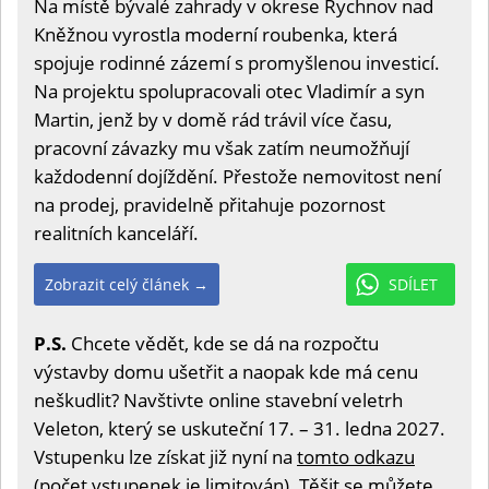
Na místě bývalé zahrady v okrese Rychnov nad
Kněžnou vyrostla moderní roubenka, která
spojuje rodinné zázemí s promyšlenou investicí.
Na projektu spolupracovali otec Vladimír a syn
Martin, jenž by v domě rád trávil více času,
pracovní závazky mu však zatím neumožňují
každodenní dojíždění. Přestože nemovitost není
na prodej, pravidelně přitahuje pozornost
realitních kanceláří.
Zobrazit celý článek →
SDÍLET
P.S.
Chcete vědět, kde se dá na rozpočtu
výstavby domu ušetřit a naopak kde má cenu
neškudlit? Navštivte online stavební veletrh
Veleton, který se uskuteční 17. – 31. ledna 2027.
Vstupenku lze získat již nyní na
tomto odkazu
(počet vstupenek je limitován). Těšit se můžete