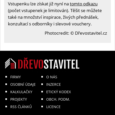
Vstupenku lze získat již nyní na
tomto odkazu
(počet vstupenek je limitován). Těšit se můžete
také na množství inspirace, živých přednášek,
konzultací s odborníky i slevové vouchery.
Photocredit: © Dřevostavitel.cz
FIRMY
O NÁS
OSOBNÍ ÚDAJE
INZERCE
KALKULAČKY
ETICKÝ KODEX
PROJEKTY
OBCH. PODM.
RSS ČLÁNKŮ
LICENCE