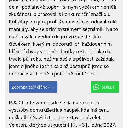
dělali podlahové topení, s mým výběrem neměli
zkušenosti a pracovali s konkurenční značkou.
Přitížila jsem jim, protože museli nastudovat celé
manuály, aby se s tím systémem seznámili. Na to
navazovalo uvedení do provozu externím
člověkem, který mi doporučil při každodenním
hlášení chyby vnitřní jednotky restart. Takto to
trvalo půl roku, než mi došla trpělivost, zažádala
jsem o jiného technika a až postupně jsme se
dopracovali k plné a poklidné funkčnosti.
Zobrazit celý článek →
SDÍLET
P.S.
Chcete vědět, kde se dá na rozpočtu
výstavby domu ušetřit a naopak kde má cenu
neškudlit? Navštivte online stavební veletrh
Veleton, který se uskuteční 17. – 31. ledna 2027.