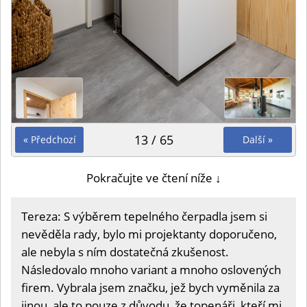
13 / 65
« Předchozí
Další »
Pokračujte ve čtení níže ↓
Tereza: S výběrem tepelného čerpadla jsem si
nevěděla rady, bylo mi projektanty doporučeno,
ale nebyla s ním dostatečná zkušenost.
Následovalo mnoho variant a mnoho oslovených
firem. Vybrala jsem značku, jež bych vyměnila za
jinou, ale to pouze z důvodu, že topenáři, kteří mi