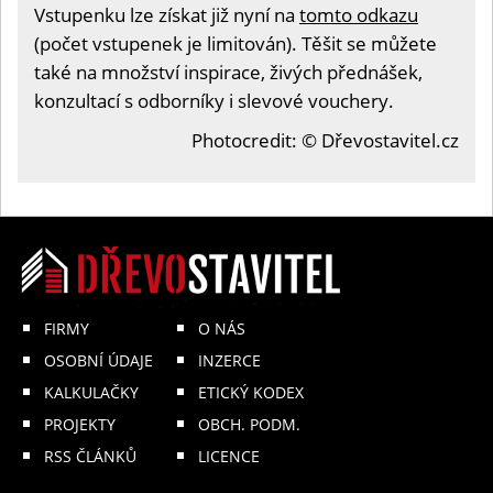
Vstupenku lze získat již nyní na
tomto odkazu
(počet vstupenek je limitován). Těšit se můžete
také na množství inspirace, živých přednášek,
konzultací s odborníky i slevové vouchery.
Photocredit: © Dřevostavitel.cz
FIRMY
O NÁS
OSOBNÍ ÚDAJE
INZERCE
KALKULAČKY
ETICKÝ KODEX
PROJEKTY
OBCH. PODM.
RSS ČLÁNKŮ
LICENCE