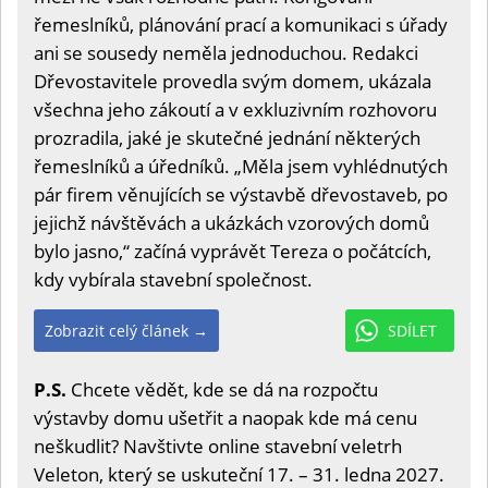
řemeslníků, plánování prací a komunikaci s úřady
ani se sousedy neměla jednoduchou. Redakci
Dřevostavitele provedla svým domem, ukázala
všechna jeho zákoutí a v exkluzivním rozhovoru
prozradila, jaké je skutečné jednání některých
řemeslníků a úředníků. „Měla jsem vyhlédnutých
pár firem věnujících se výstavbě dřevostaveb, po
jejichž návštěvách a ukázkách vzorových domů
bylo jasno,“ začíná vyprávět Tereza o počátcích,
kdy vybírala stavební společnost.
Zobrazit celý článek →
SDÍLET
P.S.
Chcete vědět, kde se dá na rozpočtu
výstavby domu ušetřit a naopak kde má cenu
neškudlit? Navštivte online stavební veletrh
Veleton, který se uskuteční 17. – 31. ledna 2027.