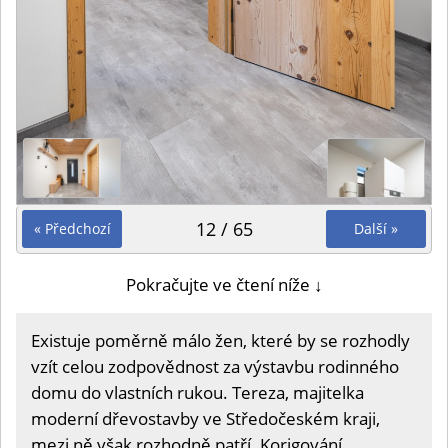
12 / 65
« Předchozí
Další »
Pokračujte ve čtení níže ↓
Existuje poměrně málo žen, které by se rozhodly
vzít celou zodpovědnost za výstavbu rodinného
domu do vlastních rukou. Tereza, majitelka
moderní dřevostavby ve Středočeském kraji,
mezi ně však rozhodně patří. Korigování