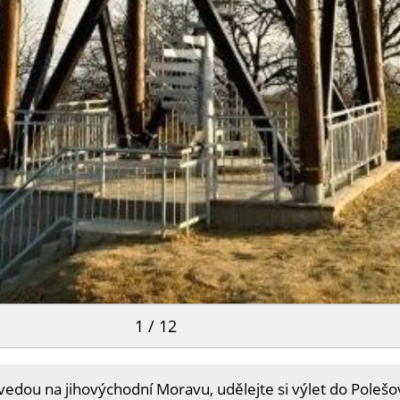
1 / 12
edou na jihovýchodní Moravu, udělejte si výlet do Polešov