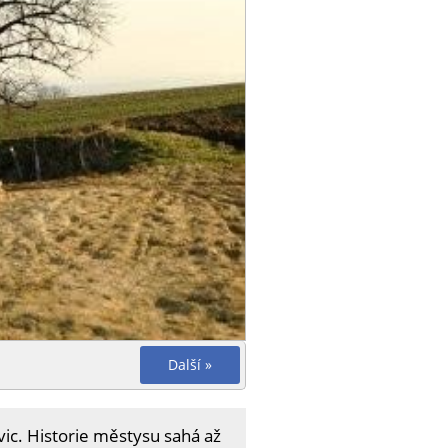
Další »
ic. Historie městysu sahá až