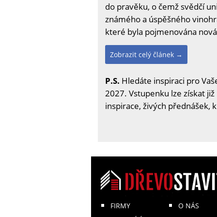
do pravěku, o čemž svědčí uni
známého a úspěšného vinohradn
které byla pojmenována nová
Zobrazit celý článek →
P.S.
Hledáte inspiraci pro Vaše
2027. Vstupenku lze získat již
inspirace, živých přednášek, 
FIRMY
O NÁS