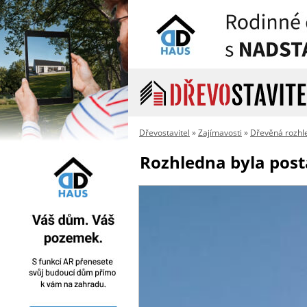
Dřevostavitel
»
Zajímavosti
»
Dřevěná rozhle
Rozhledna byla post