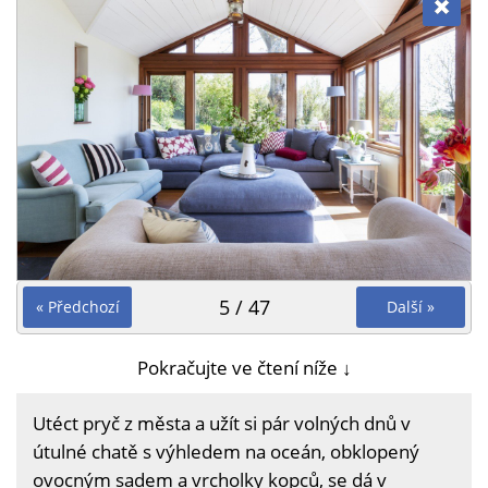
5 / 47
« Předchozí
Další »
Pokračujte ve čtení níže ↓
Utéct pryč z města a užít si pár volných dnů v
útulné chatě s výhledem na oceán, obklopený
ovocným sadem a vrcholky kopců, se dá v