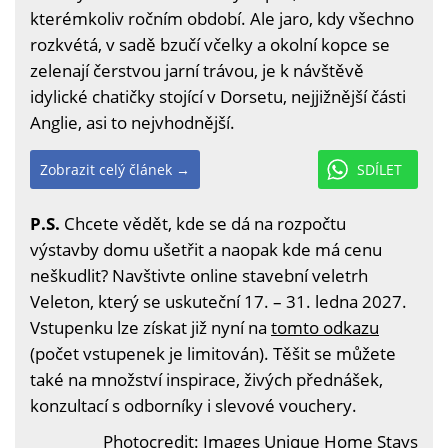
kterémkoliv ročním období. Ale jaro, kdy všechno
rozkvétá, v sadě bzučí včelky a okolní kopce se
zelenají čerstvou jarní trávou, je k návštěvě
idylické chatičky stojící v Dorsetu, nejjižnější části
Anglie, asi to nejvhodnější.
Zobrazit celý článek →
SDÍLET
P.S.
Chcete vědět, kde se dá na rozpočtu
výstavby domu ušetřit a naopak kde má cenu
neškudlit? Navštivte online stavební veletrh
Veleton, který se uskuteční 17. – 31. ledna 2027.
Vstupenku lze získat již nyní na
tomto odkazu
(počet vstupenek je limitován). Těšit se můžete
také na množství inspirace, živých přednášek,
konzultací s odborníky i slevové vouchery.
Photocredit:
Images Unique Home Stays