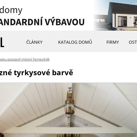
ČLÁNKY
KATALOG DOMŮ
FIRMY
OST
atu postavil místní řemeslník
zné tyrkysové barvě