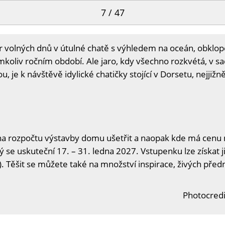
7 / 47
 pár volných dnů v útulné chatě s výhledem na oceán, obk
mkoliv ročním období. Ale jaro, kdy všechno rozkvétá, v sa
u, je k návštěvě idylické chatičky stojící v Dorsetu, nejjižněj
na rozpočtu výstavby domu ušetřit a naopak kde má cenu n
ý se uskuteční 17. – 31. ledna 2027. Vstupenku lze získat j
. Těšit se můžete také na množství inspirace, živých předn
Photocredi