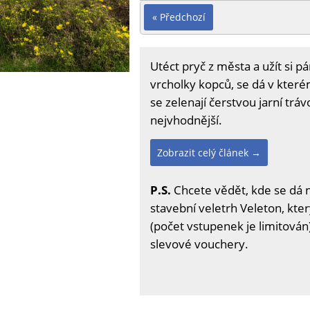
« Předchozí
Utéct pryč z města a užít si
vrcholky kopců, se dá v které
se zelenají čerstvou jarní trávo
nejvhodnější.
Zobrazit celý článek →
P.S.
Chcete vědět, kde se dá 
stavební veletrh Veleton, kter
(počet vstupenek je limitován)
slevové vouchery.