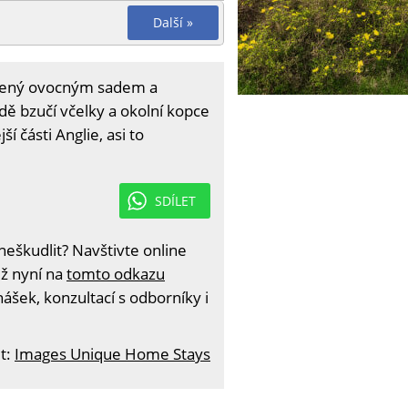
Další »
lopený ovocným sadem a
dě bzučí včelky a okolní kopce
ší části Anglie, asi to
SDÍLET
eškudlit? Navštivte online
iž nyní na
tomto odkazu
ášek, konzultací s odborníky i
t:
Images Unique Home Stays