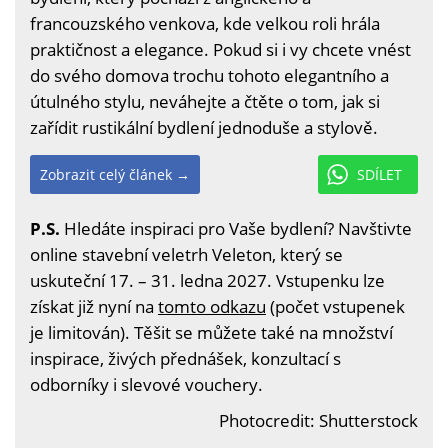
francouzského venkova, kde velkou roli hrála
praktičnost a elegance. Pokud si i vy chcete vnést
do svého domova trochu tohoto elegantního a
útulného stylu, neváhejte a čtěte o tom, jak si
zařídit rustikální bydlení jednoduše a stylově.
Zobrazit celý článek →
SDÍLET
P.S.
Hledáte inspiraci pro Vaše bydlení? Navštivte
online stavební veletrh Veleton, který se
uskuteční 17. – 31. ledna 2027. Vstupenku lze
získat již nyní na
tomto odkazu
(počet vstupenek
je limitován). Těšit se můžete také na množství
inspirace, živých přednášek, konzultací s
odborníky i slevové vouchery.
Photocredit: Shutterstock