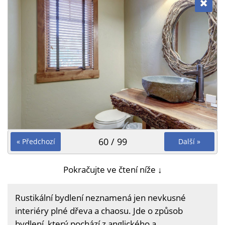
60 / 99
« Předchozí
Další »
Pokračujte ve čtení níže ↓
Rustikální bydlení neznamená jen nevkusné
interiéry plné dřeva a chaosu. Jde o způsob
bydlení, který pochází z anglického a