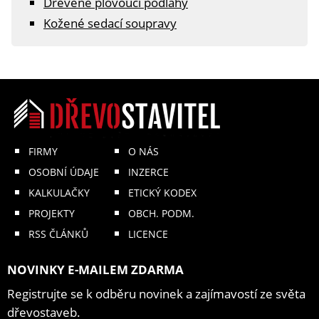
Dřevěné plovoucí podlahy
Kožené sedací soupravy
FIRMY
O NÁS
OSOBNÍ ÚDAJE
INZERCE
KALKULAČKY
ETICKÝ KODEX
PROJEKTY
OBCH. PODM.
RSS ČLÁNKŮ
LICENCE
NOVINKY E-MAILEM ZDARMA
Registrujte se k odběru novinek a zajímavostí ze světa
dřevostaveb.