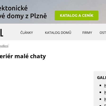
ČLÁNKY
KATALOG DOMŮ
FIRMY
OST
bydlení
teriér malé chaty
GAL