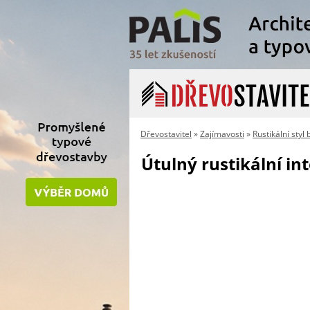
Dřevostavitel
»
Zajímavosti
»
Rustikální styl 
Útulný rustikální in