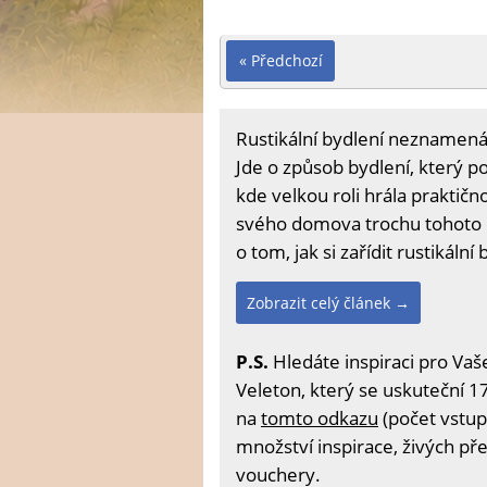
« Předchozí
Rustikální bydlení neznamená
Jde o způsob bydlení, který p
kde velkou roli hrála praktičn
svého domova trochu tohoto e
o tom, jak si zařídit rustikáln
Zobrazit celý článek →
P.S.
Hledáte inspiraci pro Vaš
Veleton, který se uskuteční 17
na
tomto odkazu
(počet vstup
množství inspirace, živých př
vouchery.