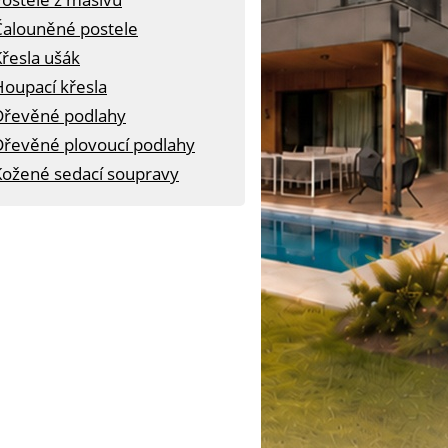
Čalouněné postele
řesla ušák
Houpací křesla
Dřevěné podlahy
Dřevěné plovoucí podlahy
Kožené sedací soupravy