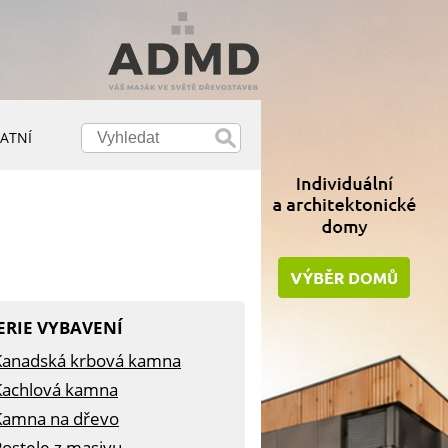
ATNÍ
ERIE VYBAVENÍ
Kanadská krbová kamna
Kachlová kamna
Kamna na dřevo
Postele z masivu