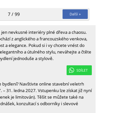
7 / 99
Další »
 jen nevkusné interiéry plné dřeva a chaosu.
ochází z anglického a francouzského venkova,
ost a elegance. Pokud si i vy chcete vnést do
legantního a útulného stylu, neváhejte a čtěte
í bydlení jednoduše a stylově.
SDÍLET
e bydlení? Navštivte online stavební veletrh
. – 31. ledna 2027. Vstupenku lze získat již nyní
enek je limitován). Těšit se můžete také na
ednášek, konzultací s odborníky i slevové