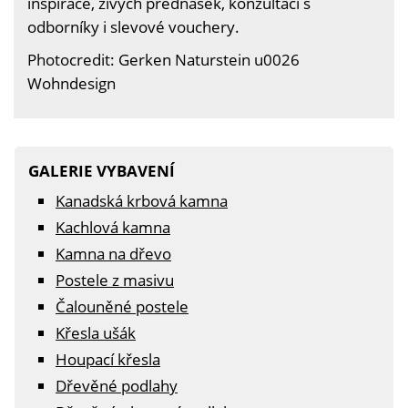
inspirace, živých přednášek, konzultací s
odborníky i slevové vouchery.
Photocredit: Gerken Naturstein u0026
Wohndesign
GALERIE VYBAVENÍ
Kanadská krbová kamna
Kachlová kamna
Kamna na dřevo
Postele z masivu
Čalouněné postele
Křesla ušák
Houpací křesla
Dřevěné podlahy