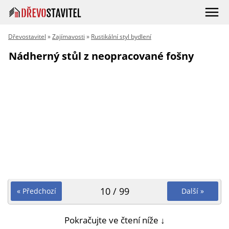
Dřevostavitel
»
Zajímavosti
»
Rustikální styl bydlení
Nádherný stůl z neopracované fošny
10 / 99
« Předchozí
Další »
Pokračujte ve čtení níže ↓