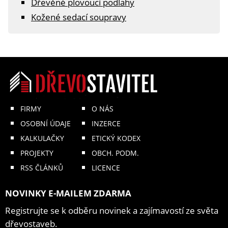
Dřevěné plovoucí podlahy
Kožené sedací soupravy
FIRMY
O NÁS
OSOBNÍ ÚDAJE
INZERCE
KALKULAČKY
ETICKÝ KODEX
PROJEKTY
OBCH. PODM.
RSS ČLÁNKŮ
LICENCE
NOVINKY E-MAILEM ZDARMA
Registrujte se k odběru novinek a zajímavostí ze světa
dřevostaveb.