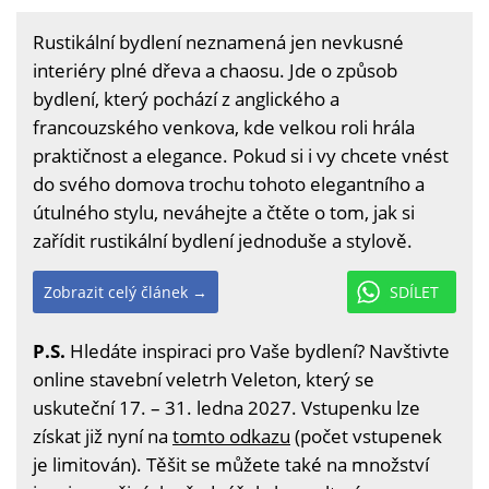
Rustikální bydlení neznamená jen nevkusné
interiéry plné dřeva a chaosu. Jde o způsob
bydlení, který pochází z anglického a
francouzského venkova, kde velkou roli hrála
praktičnost a elegance. Pokud si i vy chcete vnést
do svého domova trochu tohoto elegantního a
útulného stylu, neváhejte a čtěte o tom, jak si
zařídit rustikální bydlení jednoduše a stylově.
Zobrazit celý článek →
SDÍLET
P.S.
Hledáte inspiraci pro Vaše bydlení? Navštivte
online stavební veletrh Veleton, který se
uskuteční 17. – 31. ledna 2027. Vstupenku lze
získat již nyní na
tomto odkazu
(počet vstupenek
je limitován). Těšit se můžete také na množství