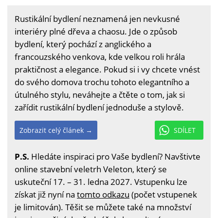
Rustikální bydlení neznamená jen nevkusné
interiéry plné dřeva a chaosu. Jde o způsob
bydlení, který pochází z anglického a
francouzského venkova, kde velkou roli hrála
praktičnost a elegance. Pokud si i vy chcete vnést
do svého domova trochu tohoto elegantního a
útulného stylu, neváhejte a čtěte o tom, jak si
zařídit rustikální bydlení jednoduše a stylově.
Zobrazit celý článek →
SDÍLET
P.S.
Hledáte inspiraci pro Vaše bydlení? Navštivte
online stavební veletrh Veleton, který se
uskuteční 17. – 31. ledna 2027. Vstupenku lze
získat již nyní na
tomto odkazu
(počet vstupenek
je limitován). Těšit se můžete také na množství