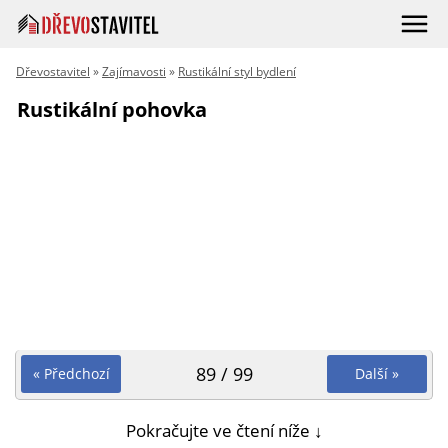
Dřevostavitel
»
Zajímavosti
»
Rustikální styl bydlení
Rustikální pohovka
89 / 99
« Předchozí
Další »
Pokračujte ve čtení níže ↓