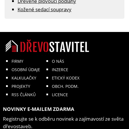
Dřevěné plovoucí podlahy
Kožené sedací soupravy
FIRMY
O NÁS
OSOBNÍ ÚDAJE
INZERCE
KALKULAČKY
ETICKÝ KODEX
PROJEKTY
OBCH. PODM.
RSS ČLÁNKŮ
LICENCE
NOVINKY E-MAILEM ZDARMA
Registrujte se k odběru novinek a zajímavostí ze světa
dřevostaveb.