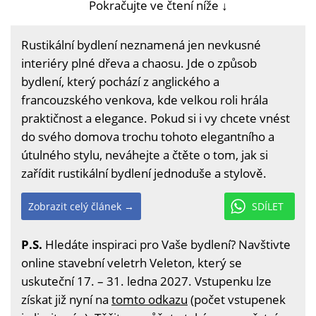
Pokračujte ve čtení níže ↓
Rustikální bydlení neznamená jen nevkusné
interiéry plné dřeva a chaosu. Jde o způsob
bydlení, který pochází z anglického a
francouzského venkova, kde velkou roli hrála
praktičnost a elegance. Pokud si i vy chcete vnést
do svého domova trochu tohoto elegantního a
útulného stylu, neváhejte a čtěte o tom, jak si
zařídit rustikální bydlení jednoduše a stylově.
Zobrazit celý článek →
SDÍLET
P.S.
Hledáte inspiraci pro Vaše bydlení? Navštivte
online stavební veletrh Veleton, který se
uskuteční 17. – 31. ledna 2027. Vstupenku lze
získat již nyní na
tomto odkazu
(počet vstupenek