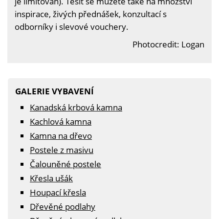
je limitován). Těšit se můžete také na množství
inspirace, živých přednášek, konzultací s
odborníky i slevové vouchery.
Photocredit: Logan
GALERIE VYBAVENÍ
Kanadská krbová kamna
Kachlová kamna
Kamna na dřevo
Postele z masivu
Čalouněné postele
Křesla ušák
Houpací křesla
Dřevěné podlahy