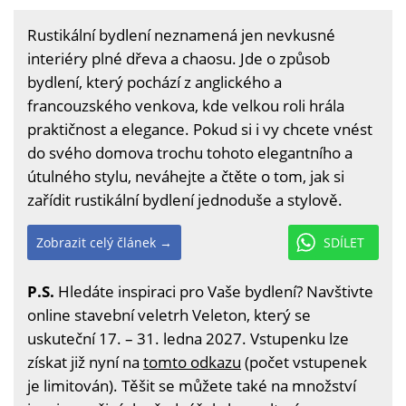
Rustikální bydlení neznamená jen nevkusné
interiéry plné dřeva a chaosu. Jde o způsob
bydlení, který pochází z anglického a
francouzského venkova, kde velkou roli hrála
praktičnost a elegance. Pokud si i vy chcete vnést
do svého domova trochu tohoto elegantního a
útulného stylu, neváhejte a čtěte o tom, jak si
zařídit rustikální bydlení jednoduše a stylově.
Zobrazit celý článek →
SDÍLET
P.S.
Hledáte inspiraci pro Vaše bydlení? Navštivte
online stavební veletrh Veleton, který se
uskuteční 17. – 31. ledna 2027. Vstupenku lze
získat již nyní na
tomto odkazu
(počet vstupenek
je limitován). Těšit se můžete také na množství