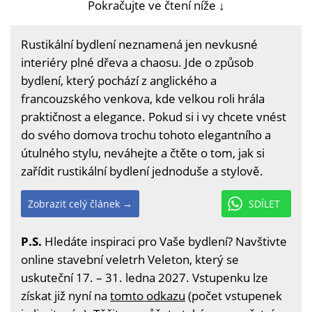
Pokračujte ve čtení níže ↓
Rustikální bydlení neznamená jen nevkusné
interiéry plné dřeva a chaosu. Jde o způsob
bydlení, který pochází z anglického a
francouzského venkova, kde velkou roli hrála
praktičnost a elegance. Pokud si i vy chcete vnést
do svého domova trochu tohoto elegantního a
útulného stylu, neváhejte a čtěte o tom, jak si
zařídit rustikální bydlení jednoduše a stylově.
Zobrazit celý článek →
SDÍLET
P.S.
Hledáte inspiraci pro Vaše bydlení? Navštivte
online stavební veletrh Veleton, který se
uskuteční 17. – 31. ledna 2027. Vstupenku lze
získat již nyní na
tomto odkazu
(počet vstupenek