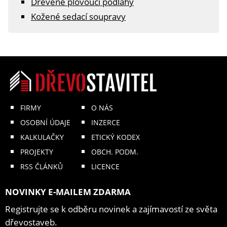
Dřevěné plovoucí podlahy
Kožené sedací soupravy
FIRMY
O NÁS
OSOBNÍ ÚDAJE
INZERCE
KALKULAČKY
ETICKÝ KODEX
PROJEKTY
OBCH. PODM.
RSS ČLÁNKŮ
LICENCE
NOVINKY E-MAILEM ZDARMA
Registrujte se k odběru novinek a zajímavostí ze světa
dřevostaveb.