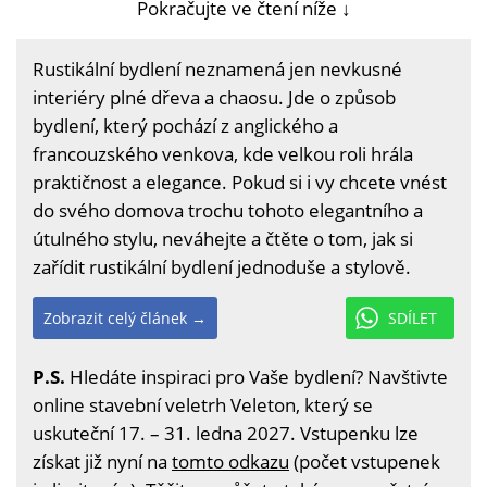
Pokračujte ve čtení níže ↓
Rustikální bydlení neznamená jen nevkusné
interiéry plné dřeva a chaosu. Jde o způsob
bydlení, který pochází z anglického a
francouzského venkova, kde velkou roli hrála
praktičnost a elegance. Pokud si i vy chcete vnést
do svého domova trochu tohoto elegantního a
útulného stylu, neváhejte a čtěte o tom, jak si
zařídit rustikální bydlení jednoduše a stylově.
Zobrazit celý článek →
SDÍLET
P.S.
Hledáte inspiraci pro Vaše bydlení? Navštivte
online stavební veletrh Veleton, který se
uskuteční 17. – 31. ledna 2027. Vstupenku lze
získat již nyní na
tomto odkazu
(počet vstupenek