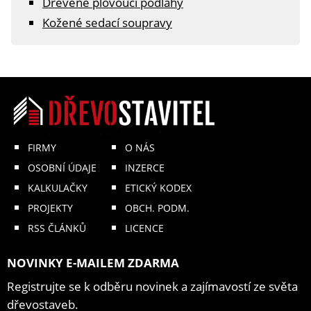
Dřevěné plovoucí podlahy
Kožené sedací soupravy
FIRMY
O NÁS
OSOBNÍ ÚDAJE
INZERCE
KALKULAČKY
ETICKÝ KODEX
PROJEKTY
OBCH. PODM.
RSS ČLÁNKŮ
LICENCE
NOVINKY E-MAILEM ZDARMA
Registrujte se k odběru novinek a zajímavostí ze světa
dřevostaveb.