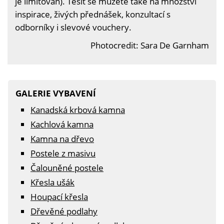
je limitován). Těšit se můžete také na množství
inspirace, živých přednášek, konzultací s
odborníky i slevové vouchery.
Photocredit: Sara De Garnham
GALERIE VYBAVENÍ
Kanadská krbová kamna
Kachlová kamna
Kamna na dřevo
Postele z masivu
Čalouněné postele
Křesla ušák
Houpací křesla
Dřevěné podlahy