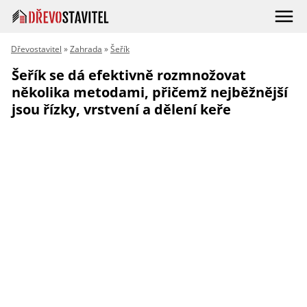
Dřevostavitel
»
Zahrada
»
Šeřík
Šeřík se dá efektivně rozmnožovat
několika metodami, přičemž nejběžnější
jsou řízky, vrstvení a dělení keře