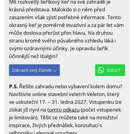
Mít rozkvetlý šeříkový keř na své zahradě je
krásná představa. Málokdo si o něm před
zasazením však zjistí potřebné informace. Tento
okrasný keř je poměrně invazivní a za pár let vám
může doslova přerůst přes hlavu. Na druhou
stranu kromě svého půvabného vzhledu láká i
svými ozdravnými účinky. Je opravdu šeřík
účinnější než Ibalgin?
Zobrazit celý článek →
SDÍLET
P.S.
Řešíte zahradu nebo vybavení kolem domu?
Navštivte online stavební veletrh Veleton, který
se uskuteční 17. – 31. ledna 2027. Vstupenku lze
získat již nyní na
tomto odkazu
(počet vstupenek
je limitován). Těšit se můžete také na množství
inspirace, živých přednášek, konzultací s
odborníky i slevové vouchery.