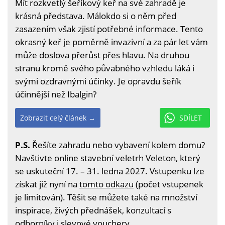
Mít rozkvetlý šeříkový keř na své zahradě je
krásná představa. Málokdo si o něm před
zasazením však zjistí potřebné informace. Tento
okrasný keř je poměrně invazivní a za pár let vám
může doslova přerůst přes hlavu. Na druhou
stranu kromě svého půvabného vzhledu láká i
svými ozdravnými účinky. Je opravdu šeřík
účinnější než Ibalgin?
Zobrazit celý článek →
SDÍLET
P.S.
Řešíte zahradu nebo vybavení kolem domu?
Navštivte online stavební veletrh Veleton, který
se uskuteční 17. – 31. ledna 2027. Vstupenku lze
získat již nyní na
tomto odkazu
(počet vstupenek
je limitován). Těšit se můžete také na množství
inspirace, živých přednášek, konzultací s
odborníky i slevové vouchery.