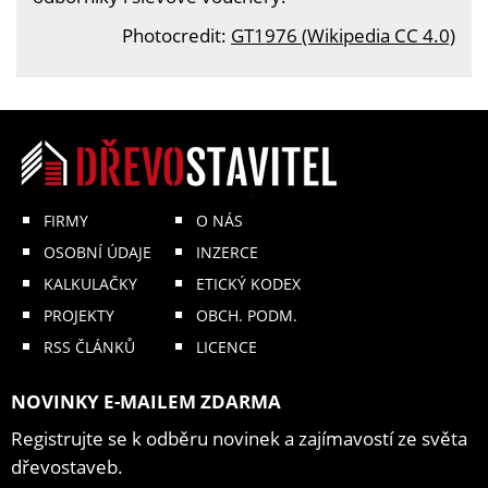
Photocredit:
GT1976 (Wikipedia CC 4.0)
FIRMY
O NÁS
OSOBNÍ ÚDAJE
INZERCE
KALKULAČKY
ETICKÝ KODEX
PROJEKTY
OBCH. PODM.
RSS ČLÁNKŮ
LICENCE
NOVINKY E-MAILEM ZDARMA
Registrujte se k odběru novinek a zajímavostí ze světa
dřevostaveb.