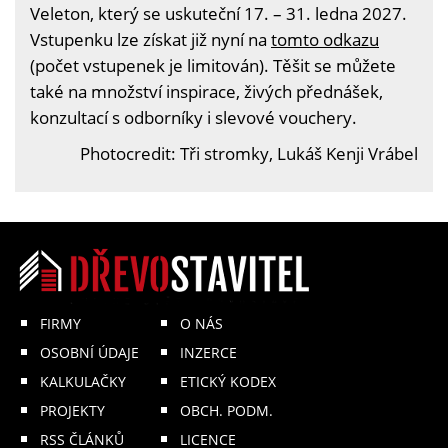
Veleton, který se uskuteční 17. – 31. ledna 2027.
Vstupenku lze získat již nyní na
tomto odkazu
(počet vstupenek je limitován). Těšit se můžete
také na množství inspirace, živých přednášek,
konzultací s odborníky i slevové vouchery.
Photocredit: Tři stromky, Lukáš Kenji Vrábel
FIRMY
O NÁS
OSOBNÍ ÚDAJE
INZERCE
KALKULAČKY
ETICKÝ KODEX
PROJEKTY
OBCH. PODM.
RSS ČLÁNKŮ
LICENCE