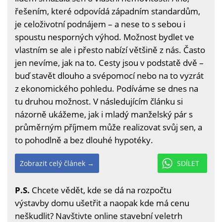
řešením, které odpovídá západním standardům,
je celoživotní podnájem – a nese to s sebou i
spoustu nesporných výhod. Možnost bydlet ve
vlastním se ale i přesto nabízí většině z nás. Často
jen nevíme, jak na to. Cesty jsou v podstatě dvě –
buď stavět dlouho a svépomocí nebo na to vyzrát
z ekonomického pohledu. Podíváme se dnes na
tu druhou možnost. V následujícím článku si
názorně ukážeme, jak i mladý manželský pár s
průměrným příjmem může realizovat svůj sen, a
to pohodlně a bez dlouhé hypotéky.
Zobrazit celý článek →
SDÍLET
P.S.
Chcete vědět, kde se dá na rozpočtu
výstavby domu ušetřit a naopak kde má cenu
neškudlit? Navštivte online stavební veletrh