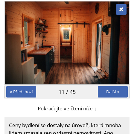
11 / 45
« Předchozí
Další »
Pokračujte ve čtení níže ↓
Ceny bydlení se dostaly na úroveň, která mnoha
lidem smazala sen o vlastní nemovitosti. Ano,