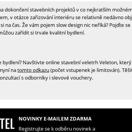
í na dokončení stavebních projektů v co nejkratším možné
em, v otázce zařizování interiéru se relativně nedávno obje
si na čas. Že vám pojem slow design nic neříká? Pojďte se 
žou zařídit si trvale kvalitní bydlení.
 bydlení? Navštivte online stavební veletrh Veleton, který
 nyní na
tomto odkazu
(počet vstupenek je limitován). Těš
konzultací s odborníky i slevové vouchery.
NOVINKY E-MAILEM ZDARMA
Registrujte se k odběru novinek a