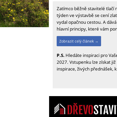
Zatímco běžně stavitelé tlač
týden ve výstavbě se cení zlat
vydal opačnou cestou. A dává 
hlavní principy, které vám pomů
Zobrazit celý článek →
P.S.
Hledáte inspiraci pro Vaše
2027. Vstupenku lze získat již
inspirace, živých přednášek, 