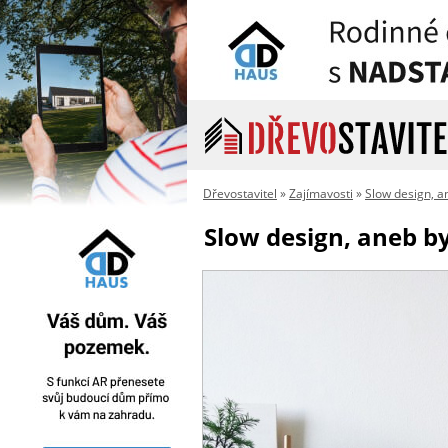
Dřevostavitel
»
Zajímavosti
»
Slow design, a
Slow design, aneb by