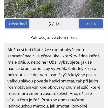
5 / 14
« Předchozí
Další »
Pokračujte ve čtení níže ↓
Možná si teď říkáte, že smotat obyčejnou
zahradní hadici je přece úkol, který zvládne každé
malé dítě. A nebo ne? Už si vybavujete, jak se
hadice brání tomu, aby vytvořila úhledný kruh a
nekroutila se do tvaru osmičky? A když se pak s
velkou slávou povede hadici smotat, tak při jejím
rozmotávání vznikne obrovský chumel uzlů, které
musíte pro změnu zase rozplést. Ano, už jistě
víte, o čem je řeč. Proto se dnes naučíme
jednoduchou metodu, jak smotat libovolně