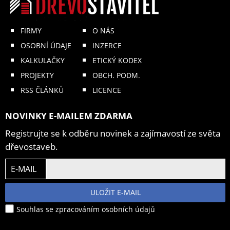
FIRMY
O NÁS
OSOBNÍ ÚDAJE
INZERCE
KALKULAČKY
ETICKÝ KODEX
PROJEKTY
OBCH. PODM.
RSS ČLÁNKŮ
LICENCE
NOVINKY E-MAILEM ZDARMA
Registrujte se k odběru novinek a zajímavostí ze světa
dřevostaveb.
E-MAIL
ULOŽIT E-MAIL
Souhlas se zpracováním osobních údajů