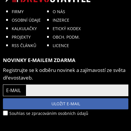
FIRMY
O NÁS
OSOBNÍ ÚDAJE
INZERCE
KALKULAČKY
ETICKÝ KODEX
PROJEKTY
OBCH. PODM.
RSS ČLÁNKŮ
LICENCE
NOVINKY E-MAILEM ZDARMA
Registrujte se k odběru novinek a zajímavostí ze světa
dřevostaveb.
E-MAIL
ULOŽIT E-MAIL
Souhlas se zpracováním osobních údajů