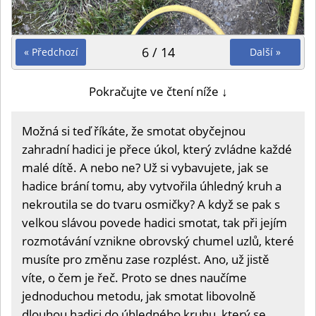
6 / 14
« Předchozí
Další »
Pokračujte ve čtení níže ↓
Možná si teď říkáte, že smotat obyčejnou
zahradní hadici je přece úkol, který zvládne každé
malé dítě. A nebo ne? Už si vybavujete, jak se
hadice brání tomu, aby vytvořila úhledný kruh a
nekroutila se do tvaru osmičky? A když se pak s
velkou slávou povede hadici smotat, tak při jejím
rozmotávání vznikne obrovský chumel uzlů, které
musíte pro změnu zase rozplést. Ano, už jistě
víte, o čem je řeč. Proto se dnes naučíme
jednoduchou metodu, jak smotat libovolně
dlouhou hadici do úhledného kruhu, který se