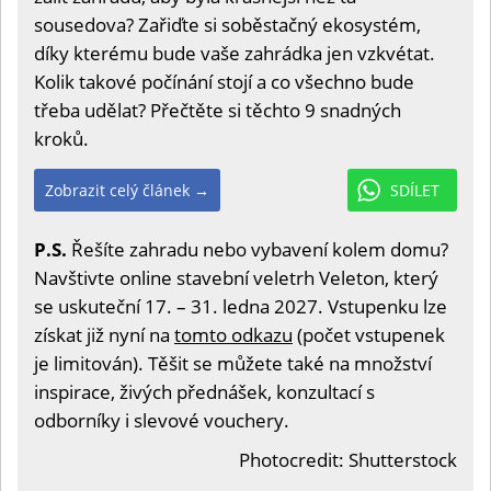
sousedova? Zařiďte si soběstačný ekosystém,
díky kterému bude vaše zahrádka jen vzkvétat.
Kolik takové počínání stojí a co všechno bude
třeba udělat? Přečtěte si těchto 9 snadných
kroků.
Zobrazit celý článek →
SDÍLET
P.S.
Řešíte zahradu nebo vybavení kolem domu?
Navštivte online stavební veletrh Veleton, který
se uskuteční 17. – 31. ledna 2027. Vstupenku lze
získat již nyní na
tomto odkazu
(počet vstupenek
je limitován). Těšit se můžete také na množství
inspirace, živých přednášek, konzultací s
odborníky i slevové vouchery.
Photocredit: Shutterstock