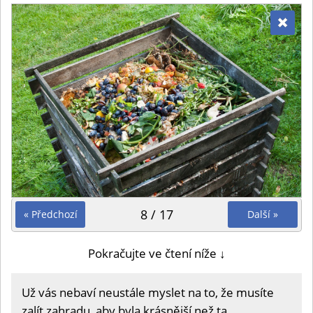
8 / 17
« Předchozí
Další »
Pokračujte ve čtení níže ↓
Už vás nebaví neustále myslet na to, že musíte
zalít zahradu, aby byla krásnější než ta