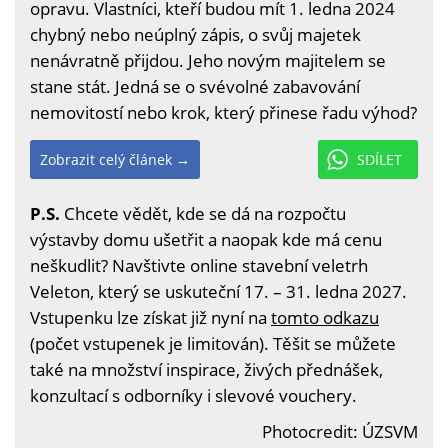
opravu. Vlastníci, kteří budou mít 1. ledna 2024
chybný nebo neúplný zápis, o svůj majetek
nenávratně přijdou. Jeho novým majitelem se
stane stát. Jedná se o svévolné zabavování
nemovitostí nebo krok, který přinese řadu výhod?
Zobrazit celý článek →
SDÍLET
P.S.
Chcete vědět, kde se dá na rozpočtu
výstavby domu ušetřit a naopak kde má cenu
neškudlit? Navštivte online stavební veletrh
Veleton, který se uskuteční 17. – 31. ledna 2027.
Vstupenku lze získat již nyní na
tomto odkazu
(počet vstupenek je limitován). Těšit se můžete
také na množství inspirace, živých přednášek,
konzultací s odborníky i slevové vouchery.
Photocredit: ÚZSVM