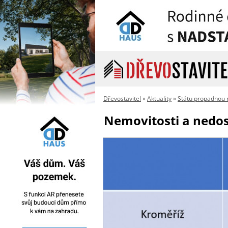
Dřevostavitel
»
Aktuality
»
Státu propadnou n
Nemovitosti a nedost