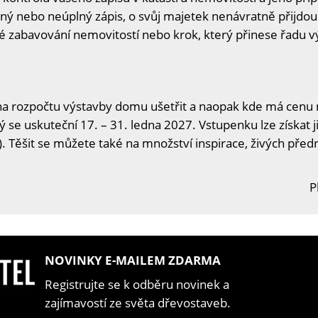
ný nebo neúplný zápis, o svůj majetek nenávratně přijdo
né zabavování nemovitostí nebo krok, který přinese řadu 
na rozpočtu výstavby domu ušetřit a naopak kde má cenu n
ý se uskuteční 17. – 31. ledna 2027. Vstupenku lze získat j
. Těšit se můžete také na množství inspirace, živých předn
P
NOVINKY E-MAILEM ZDARMA
Registrujte se k odběru novinek a
zajímavostí ze světa dřevostaveb.