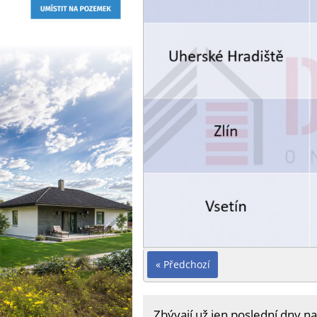
« Předchozí
Zbývají už jen poslední dny na