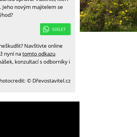
u. Jeho novým majitelem se
výhod?
SDÍLET
eškudlit? Navštivte online
iž nyní na
tomto odkazu
ášek, konzultací s odborníky i
hotocredit: © Dřevostavitel.cz