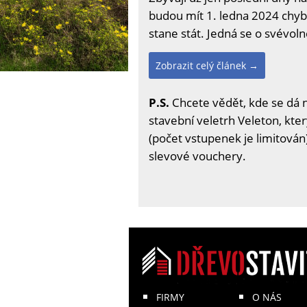
budou mít 1. ledna 2024 chyb
stane stát. Jedná se o svévol
Zobrazit celý článek →
P.S.
Chcete vědět, kde se dá 
stavební veletrh Veleton, kter
(počet vstupenek je limitován)
slevové vouchery.
FIRMY
O NÁS