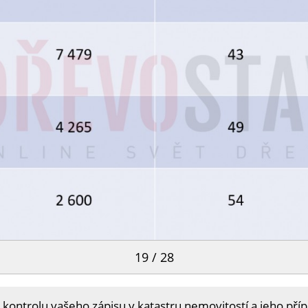
19 / 28
 kontrolu vašeho zápisu v katastru nemovitostí a jeho příp