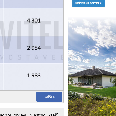
Další »
adnou opravu. Vlastníci, kteří