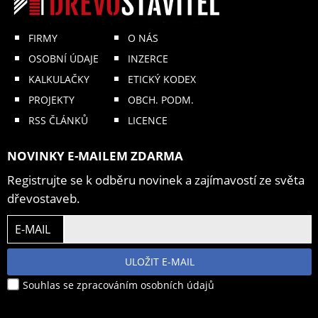
FIRMY
O NÁS
OSOBNÍ ÚDAJE
INZERCE
KALKULAČKY
ETICKÝ KODEX
PROJEKTY
OBCH. PODM.
RSS ČLÁNKŮ
LICENCE
NOVINKY E-MAILEM ZDARMA
Registrujte se k odběru novinek a zajímavostí ze světa
dřevostaveb.
E-MAIL
ULOŽIT E-MAIL
Souhlas se zpracováním osobních údajů