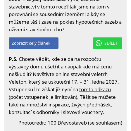
stavebnictví v tomto roce? Jak jsme na tom v
porovnání se sousedními zeměmi a kdy se
můžeme těšit zase na pokles hypotečních sazeb a
oživení stavebního trhu?
Zobrazit celý článek →
SDÍLET
P.S.
Chcete vědět, kde se dá na rozpočtu
výstavby domu ušetřit a naopak kde má cenu
neškudlit? Navštivte online stavební veletrh
Veleton, který se uskuteční 17. – 31. ledna 2027.
Vstupenku lze získat již nyní na
tomto odkazu
(počet vstupenek je limitován). Těšit se můžete
také na množství inspirace, živých přednášek,
konzultací s odborníky i slevové vouchery.
Photocredit:
100 Dřevostaveb (se souhlasem)