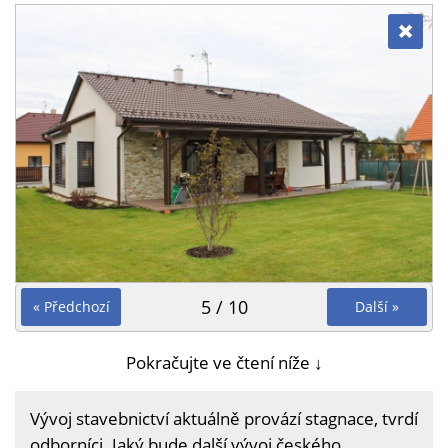
5 / 10
« Předchozí
Další »
Pokračujte ve čtení níže ↓
Vývoj stavebnictví aktuálně provází stagnace, tvrdí
odborníci. Jaký bude další vývoj českého