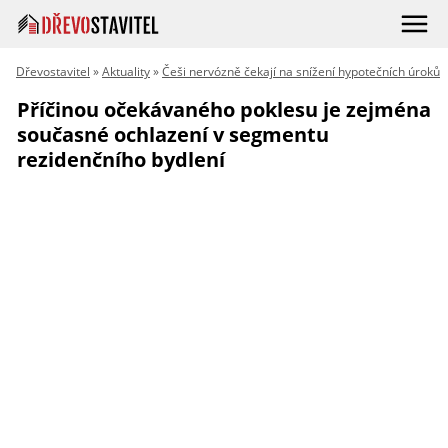
Dřevostavitel
»
Aktuality
»
Češi nervózně čekají na snížení hypotečních úroků
Příčinou očekávaného poklesu je zejména
současné ochlazení v segmentu
rezidenčního bydlení