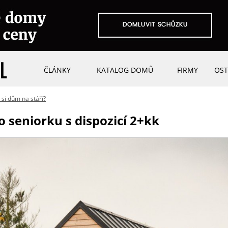
ČLÁNKY
KATALOG DOMŮ
FIRMY
OST
 si dům na stáří?
seniorku s dispozicí 2+kk