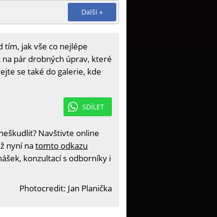
Další »
 tím, jak vše co nejlépe
 na pár drobných úprav, které
ejte se také do galerie, kde
SDÍLET
eškudlit? Navštivte online
iž nyní na
tomto odkazu
ášek, konzultací s odborníky i
Photocredit: Jan Planička