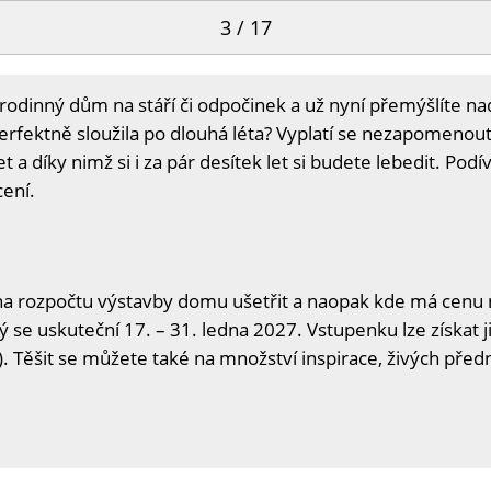
3 / 17
rodinný dům na stáří či odpočinek a už nyní přemýšlíte nad
erfektně sloužila po dlouhá léta? Vyplatí se nezapomenout
a díky nimž si i za pár desítek let si budete lebedit. Podív
cení.
na rozpočtu výstavby domu ušetřit a naopak kde má cenu n
ý se uskuteční 17. – 31. ledna 2027. Vstupenku lze získat j
. Těšit se můžete také na množství inspirace, živých předn