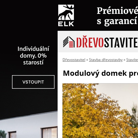
Dřevostavitel
»
Stavba dřevostavby
»
Stavíte
Modulový domek pro 