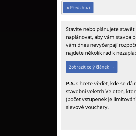
« Předchozí
Stavíte nebo plánujete stavět 
naplánovat, aby vám stavba p
vám dnes nevyčerpají rozpočet 
najdete několik rad k nezapla
Zobrazit celý článek →
P.S.
Chcete vědět, kde se dá 
stavební veletrh Veleton, kter
(počet vstupenek je limitován)
slevové vouchery.