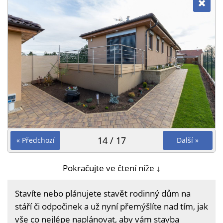
14 / 17
« Předchozí
Další »
Pokračujte ve čtení níže ↓
Stavíte nebo plánujete stavět rodinný dům na
stáří či odpočinek a už nyní přemýšlíte nad tím, jak
vše co nejlépe naplánovat, aby vám stavba