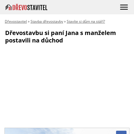
Dřevostavitel
»
Stavba dřevostavby
»
Stavíte si dům na stáří?
Dřevostavbu si paní Jana s manželem
postavili na důchod