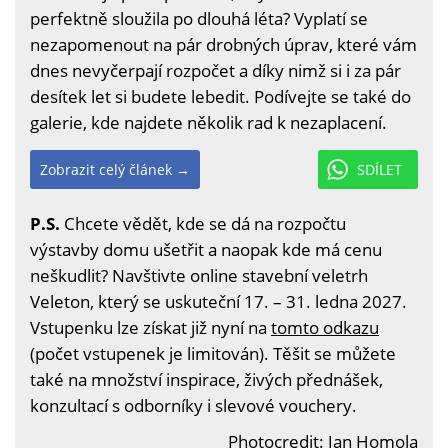
perfektně sloužila po dlouhá léta? Vyplatí se
nezapomenout na pár drobných úprav, které vám
dnes nevyčerpají rozpočet a díky nimž si i za pár
desítek let si budete lebedit. Podívejte se také do
galerie, kde najdete několik rad k nezaplacení.
Zobrazit celý článek →
SDÍLET
P.S.
Chcete vědět, kde se dá na rozpočtu
výstavby domu ušetřit a naopak kde má cenu
neškudlit? Navštivte online stavební veletrh
Veleton, který se uskuteční 17. – 31. ledna 2027.
Vstupenku lze získat již nyní na
tomto odkazu
(počet vstupenek je limitován). Těšit se můžete
také na množství inspirace, živých přednášek,
konzultací s odborníky i slevové vouchery.
Photocredit: Jan Homola