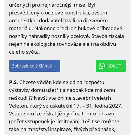
určených pro nejnáročnější mise. Byl
přesvědčený o ocelové konstrukci, ovšem
architektka i dodavatel trvali na dřevěném
materiálu. Nakonec přeci jen bukové příhradové
nosníky nahradily nosníky ocelové. Stavba získala
nejen na ekologické rovnováze ale i na obdivu
celého světa.
Zobrazit celý článek →
SDÍLET
P.S.
Chcete vědět, kde se dá na rozpočtu
výstavby domu ušetřit a naopak kde má cenu
neškudlit? Navštivte online stavební veletrh
Veleton, který se uskuteční 17. – 31. ledna 2027.
Vstupenku lze získat již nyní na
tomto odkazu
(počet vstupenek je limitován). Těšit se můžete
také na množství inspirace, živých přednášek,