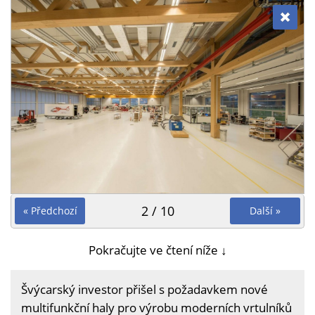
2 / 10
« Předchozí
Další »
Pokračujte ve čtení níže ↓
Švýcarský investor přišel s požadavkem nové
multifunkční haly pro výrobu moderních vrtulníků