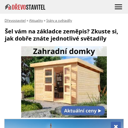
Dřevostavitel
»
Aktuality
»
Státy a světadíly
Šel vám na základce zeměpis? Zkuste si,
jak dobře znáte jednotlivé světadíly