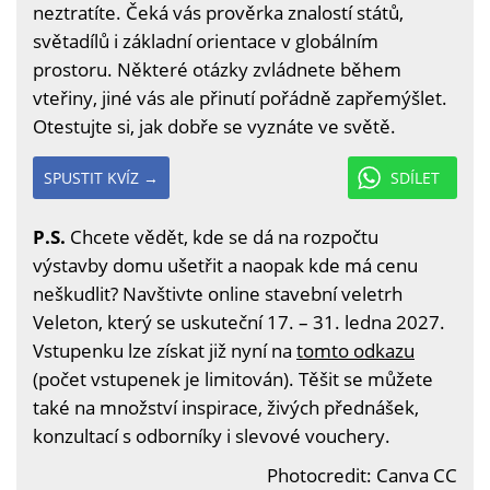
neztratíte. Čeká vás prověrka znalostí států,
světadílů i základní orientace v globálním
prostoru. Některé otázky zvládnete během
vteřiny, jiné vás ale přinutí pořádně zapřemýšlet.
Otestujte si, jak dobře se vyznáte ve světě.
SPUSTIT KVÍZ →
SDÍLET
P.S.
Chcete vědět, kde se dá na rozpočtu
výstavby domu ušetřit a naopak kde má cenu
neškudlit? Navštivte online stavební veletrh
Veleton, který se uskuteční 17. – 31. ledna 2027.
Vstupenku lze získat již nyní na
tomto odkazu
(počet vstupenek je limitován). Těšit se můžete
také na množství inspirace, živých přednášek,
konzultací s odborníky i slevové vouchery.
Photocredit: Canva CC