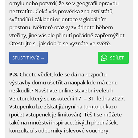
omylu nebo potvrdí, že se v geografii opravdu
neztratíte. Čeká vás prověrka znalostí států,
světadílů i základní orientace v globálním
prostoru. Některé otázky zvládnete během
vteřiny, jiné vás ale přinutí pořádně zapřemýšlet.
Otestujte si, jak dobře se vyznáte ve světě.
SPUSTIT KVÍZ →
SDÍLET
P.S.
Chcete vědět, kde se dá na rozpočtu
výstavby domu ušetřit a naopak kde má cenu
neškudlit? Navštivte online stavební veletrh
Veleton, který se uskuteční 17. – 31. ledna 2027.
Vstupenku lze získat již nyní na
tomto odkazu
(počet vstupenek je limitován). Těšit se můžete
také na množství inspirace, živých přednášek,
konzultací s odborníky i slevové vouchery.