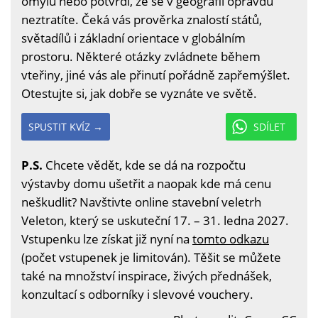
omylu nebo potvrdí, že se v geografii opravdu
neztratíte. Čeká vás prověrka znalostí států,
světadílů i základní orientace v globálním
prostoru. Některé otázky zvládnete během
vteřiny, jiné vás ale přinutí pořádně zapřemýšlet.
Otestujte si, jak dobře se vyznáte ve světě.
SPUSTIT KVÍZ →
SDÍLET
P.S.
Chcete vědět, kde se dá na rozpočtu
výstavby domu ušetřit a naopak kde má cenu
neškudlit? Navštivte online stavební veletrh
Veleton, který se uskuteční 17. – 31. ledna 2027.
Vstupenku lze získat již nyní na
tomto odkazu
(počet vstupenek je limitován). Těšit se můžete
také na množství inspirace, živých přednášek,
konzultací s odborníky i slevové vouchery.