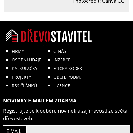
Photocredit: Canva CC
FIRMY
O NÁS
OSOBNÍ ÚDAJE
INZERCE
KALKULAČKY
ETICKÝ KODEX
PROJEKTY
OBCH. PODM.
RSS ČLÁNKŮ
LICENCE
NOVINKY E-MAILEM ZDARMA
Registrujte se k odběru novinek a zajímavostí ze světa
dřevostaveb.
E-MAIL