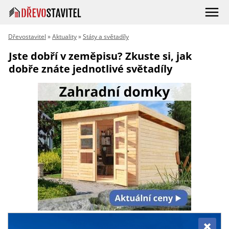
Dřevostavitel
»
Aktuality
»
Státy a světadíly
Jste dobří v zeměpisu? Zkuste si, jak
dobře znáte jednotlivé světadíly