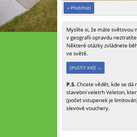
« Předchozí
Myslíte si, že máte světovou 
v geografii opravdu neztratíte
Některé otázky zvládnete běhe
ve světě.
SPUSTIT KVÍZ →
P.S.
Chcete vědět, kde se dá 
stavební veletrh Veleton, kter
(počet vstupenek je limitován)
slevové vouchery.