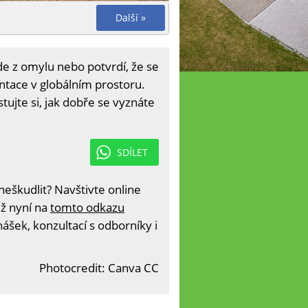
Další »
de z omylu nebo potvrdí, že se
entace v globálním prostoru.
ujte si, jak dobře se vyznáte
SDÍLET
eškudlit? Navštivte online
iž nyní na
tomto odkazu
ášek, konzultací s odborníky i
Photocredit: Canva CC