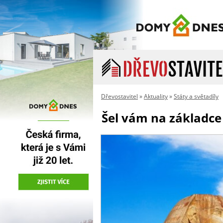
Dřevostavitel
»
Aktuality
»
Státy a světadíly
Šel vám na základce 