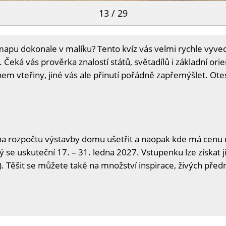
13 / 29
mapu dokonale v malíku? Tento kvíz vás velmi rychle vyve
. Čeká vás prověrka znalostí států, světadílů i základní ori
m vteřiny, jiné vás ale přinutí pořádně zapřemýšlet. Otest
na rozpočtu výstavby domu ušetřit a naopak kde má cenu n
ý se uskuteční 17. – 31. ledna 2027. Vstupenku lze získat j
. Těšit se můžete také na množství inspirace, živých předn