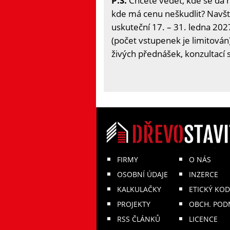
P.S.
Chcete vědět, kde se dá 
kde má cenu neškudlit? Navšti
uskuteční 17. – 31. ledna 2027
(počet vstupenek je limitován
živých přednášek, konzultací 
FIRMY
O NÁS
OSOBNÍ ÚDAJE
INZERCE
KALKULAČKY
ETICKÝ KOD
PROJEKTY
OBCH. POD
RSS ČLÁNKŮ
LICENCE