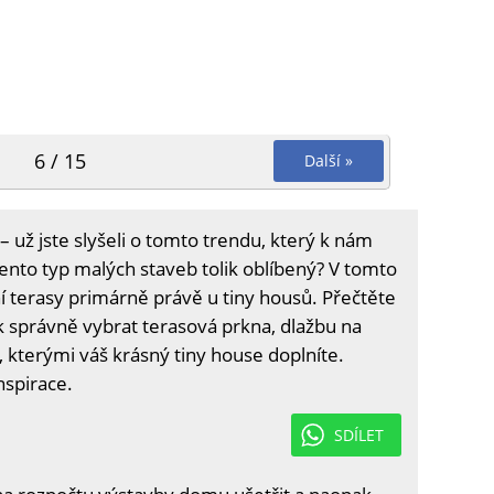
6 / 15
Další »
– už jste slyšeli o tomto trendu, který k nám
 tento typ malých staveb tolik oblíbený? V tomto
í terasy primárně právě u tiny housů. Přečtěte
ak správně vybrat terasová prkna, dlažbu na
, kterými váš krásný tiny house doplníte.
nspirace.
SDÍLET