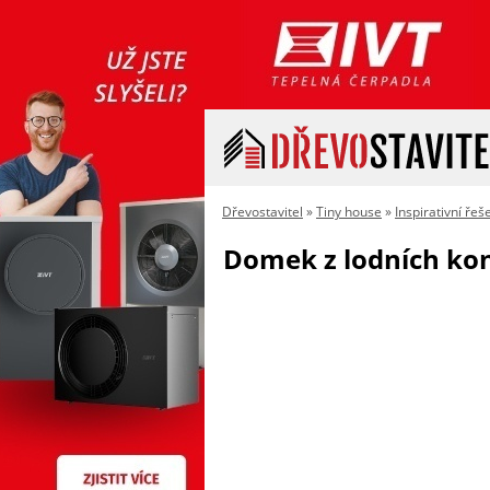
Dřevostavitel
»
Tiny house
»
Inspirativní řeš
Domek z lodních kon