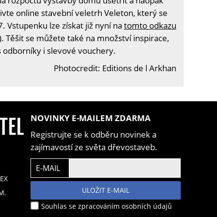
na rozpočtu výstavby domu ušetřit a naopak
vte online stavební veletrh Veleton, který se
. Vstupenku lze získat již nyní na
tomto odkazu
). Těšit se můžete také na množství inspirace,
s odborníky i slevové vouchery.
Photocredit: Editions de l Arkhan
NOVINKY E-MAILEM ZDARMA
Registrujte se k odběru novinek a
zajímavostí ze světa dřevostaveb.
E-MAIL
EX
ULOŽIT E-MAIL
M.
Souhlas se zpracováním osobních údajů