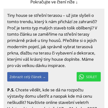
Pokračujte ve čtení níže ↓
Tiny house se střešní terasou – už jste slyšeli o
tomto trendu, který k nám přichází ze zahraničí?
Proč je tento typ malých staveb tolik oblíbený? V
tomto článku se zaměříme na střešní terasy
primárně právě u tiny housů. Přečtěte si o jejich
moderním pojetí, jak správně vybrat terasová
prkna, dlažbu na terasu či vybavení a dekorace,
kterými váš krásný tiny house doplníte. Máme
pro vás velkou dávku inspirace.
Zobrazit celý článek →
SDÍLET
P.S.
Chcete vědět, kde se dá na rozpočtu
výstavby domu ušetřit a naopak kde má cenu
neškudlit? Navštivte online stavební veletrh