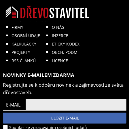
FIRMY
O NÁS
OSOBNÍ ÚDAJE
INZERCE
KALKULAČKY
ETICKÝ KODEX
PROJEKTY
OBCH. PODM.
RSS ČLÁNKŮ
LICENCE
NOVINKY E-MAILEM ZDARMA
Registrujte se k odběru novinek a zajímavostí ze světa
dřevostaveb.
E-MAIL
ULOŽIT E-MAIL
Souhlas se zpracováním osobních údajů