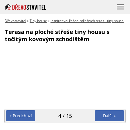
Dřevostavitel
»
Tiny house
»
Inspirativní řešení střešních teras - tiny house
Terasa na ploché střeše tiny housu s
točitým kovovým schodištěm
4 / 15
« Předchozí
Další »