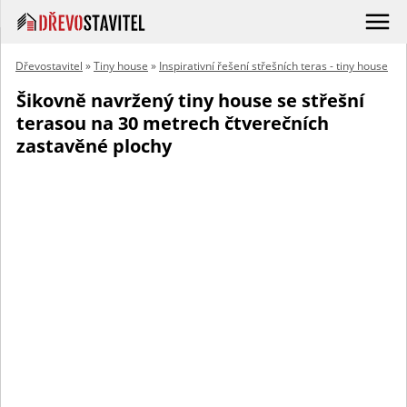
Dřevostavitel
»
Tiny house
»
Inspirativní řešení střešních teras - tiny house
Šikovně navržený tiny house se střešní
terasou na 30 metrech čtverečních
zastavěné plochy