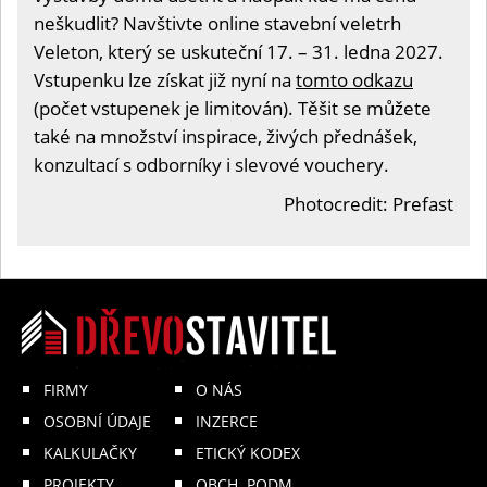
neškudlit? Navštivte online stavební veletrh
Veleton, který se uskuteční 17. – 31. ledna 2027.
Vstupenku lze získat již nyní na
tomto odkazu
(počet vstupenek je limitován). Těšit se můžete
také na množství inspirace, živých přednášek,
konzultací s odborníky i slevové vouchery.
Photocredit: Prefast
FIRMY
O NÁS
OSOBNÍ ÚDAJE
INZERCE
KALKULAČKY
ETICKÝ KODEX
PROJEKTY
OBCH. PODM.