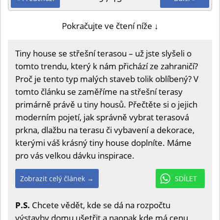
Pokračujte ve čtení níže ↓
Tiny house se střešní terasou – už jste slyšeli o
tomto trendu, který k nám přichází ze zahraničí?
Proč je tento typ malých staveb tolik oblíbený? V
tomto článku se zaměříme na střešní terasy
primárně právě u tiny housů. Přečtěte si o jejich
moderním pojetí, jak správně vybrat terasová
prkna, dlažbu na terasu či vybavení a dekorace,
kterými váš krásný tiny house doplníte. Máme
pro vás velkou dávku inspirace.
Zobrazit celý článek →
SDÍLET
P.S.
Chcete vědět, kde se dá na rozpočtu
výstavby domu ušetřit a naopak kde má cenu