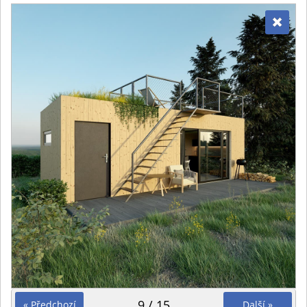
9 / 15
« Předchozí
Další »