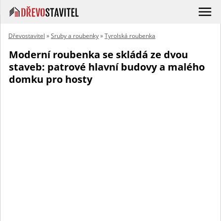
Dřevostavitel
»
Sruby a roubenky
»
Tyrolská roubenka
Moderní roubenka se skládá ze dvou
staveb: patrové hlavní budovy a malého
domku pro hosty