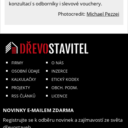
konzultací s odborníky i slevové vouchery.
Photocredit:
Michael Pezzei
FIRMY
O NÁS
OSOBNÍ ÚDAJE
INZERCE
KALKULAČKY
ETICKÝ KODEX
PROJEKTY
OBCH. PODM.
RSS ČLÁNKŮ
LICENCE
NOVINKY E-MAILEM ZDARMA
Registrujte se k odběru novinek a zajímavostí ze světa
dřevostaveb.