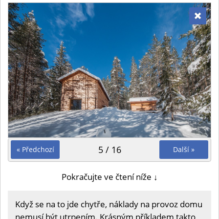
5 / 16
« Předchozí
Další »
Pokračujte ve čtení níže ↓
Když se na to jde chytře, náklady na provoz domu
nemusí být utrpením. Krásným příkladem takto