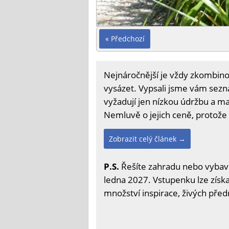
« Předchozí
Nejnáročnější je vždy zkombinov
vysázet. Vypsali jsme vám sezna
vyžadují jen nízkou údržbu a m
Nemluvě o jejich ceně, protože 
Zobrazit celý článek →
P.S.
Řešíte zahradu nebo vybave
ledna 2027. Vstupenku lze získa
množství inspirace, živých před