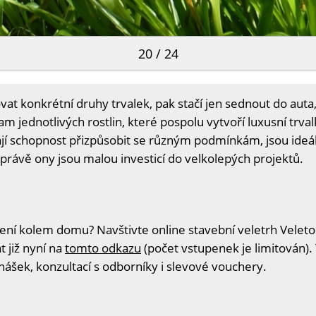
20 / 24
at konkrétní druhy trvalek, pak stačí jen sednout do auta,
m jednotlivých rostlin, které pospolu vytvoří luxusní trva
ají schopnost přizpůsobit se různým podmínkám, jsou ideá
právě ony jsou malou investicí do velkolepých projektů.
ní kolem domu? Navštivte online stavební veletrh Veleton,
t již nyní na
tomto odkazu
(počet vstupenek je limitován).
nášek, konzultací s odborníky i slevové vouchery.