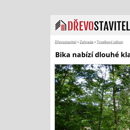
Dřevostavitel
»
Zahrada
»
Trvalkový záhon
Bika nabízí dlouhé kl