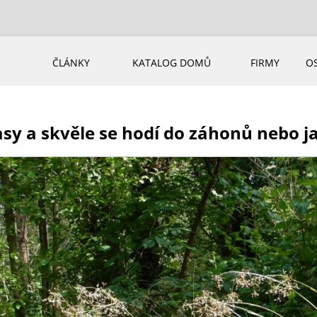
ČLÁNKY
KATALOG DOMŮ
FIRMY
O
asy a skvěle se hodí do záhonů nebo j