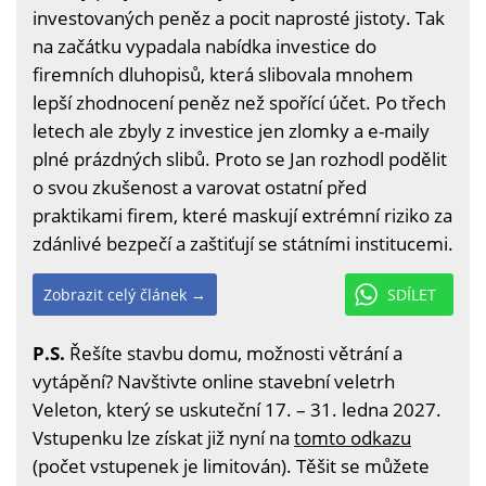
investovaných peněz a pocit naprosté jistoty. Tak
na začátku vypadala nabídka investice do
firemních dluhopisů, která slibovala mnohem
lepší zhodnocení peněz než spořící účet. Po třech
letech ale zbyly z investice jen zlomky a e-maily
plné prázdných slibů. Proto se Jan rozhodl podělit
o svou zkušenost a varovat ostatní před
praktikami firem, které maskují extrémní riziko za
zdánlivé bezpečí a zaštiťují se státními institucemi.
Zobrazit celý článek →
SDÍLET
P.S.
Řešíte stavbu domu, možnosti větrání a
vytápění? Navštivte online stavební veletrh
Veleton, který se uskuteční 17. – 31. ledna 2027.
Vstupenku lze získat již nyní na
tomto odkazu
(počet vstupenek je limitován). Těšit se můžete