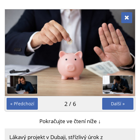
2 / 6
« Předchozí
Další »
Pokračujte ve čtení níže ↓
Lákavý projekt v Dubaji, střízlivý úrok z