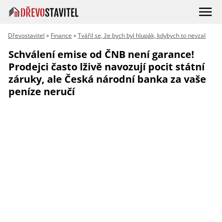
Dřevostavitel
»
Finance
»
Tvářil se, že bych byl hlupák, kdybych to nevzal
Schválení emise od ČNB není garance!
Prodejci často lživě navozují pocit státní
záruky, ale Česká národní banka za vaše
peníze neručí