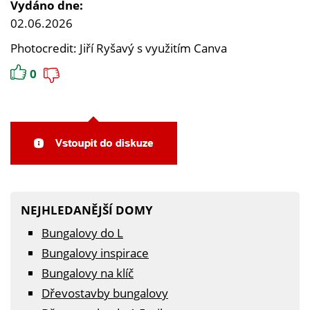
Vydáno dne:
02.06.2026
Photocredit: Jiří Ryšavý s využitím Canva
0
NEJHLEDANĚJŠÍ DOMY
Bungalovy do L
Bungalovy inspirace
Bungalovy na klíč
Dřevostavby bungalovy