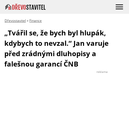
Dřevostavitel
»
Finance
„Tvářil se, že bych byl hlupák,
kdybych to nevzal.“ Jan varuje
před zrádnými dluhopisy a
falešnou garancí ČNB
reklama