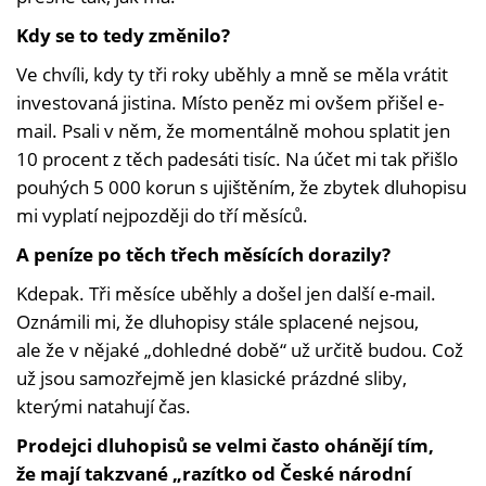
Kdy se to tedy změnilo?
Ve chvíli, kdy ty tři roky uběhly a mně se měla vrátit
investovaná jistina. Místo peněz mi ovšem přišel e-
mail. Psali v něm, že momentálně mohou splatit jen
10 procent z těch padesáti tisíc. Na účet mi tak přišlo
pouhých 5 000 korun s ujištěním, že zbytek dluhopisu
mi vyplatí nejpozději do tří měsíců.
A peníze po těch třech měsících dorazily?
Kdepak. Tři měsíce uběhly a došel jen další e-mail.
Oznámili mi, že dluhopisy stále splacené nejsou,
ale že v nějaké „dohledné době“ už určitě budou. Což
už jsou samozřejmě jen klasické prázdné sliby,
kterými natahují čas.
Prodejci dluhopisů se velmi často ohánějí tím,
že mají takzvané „razítko od České národní