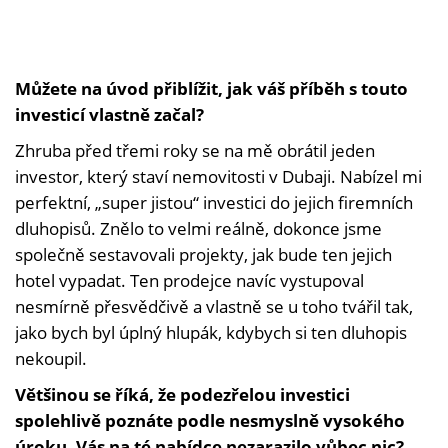
Můžete na úvod přiblížit, jak váš příběh s touto
investicí vlastně začal?
Zhruba před třemi roky se na mě obrátil jeden
investor, který staví nemovitosti v Dubaji. Nabízel mi
perfektní, „super jistou“ investici do jejich firemních
dluhopisů. Znělo to velmi reálně, dokonce jsme
společně sestavovali projekty, jak bude ten jejich
hotel vypadat. Ten prodejce navíc vystupoval
nesmírně přesvědčivě a vlastně se u toho tvářil tak,
jako bych byl úplný hlupák, kdybych si ten dluhopis
nekoupil.
Většinou se říká, že podezřelou investici
spolehlivě poznáte podle nesmyslně vysokého
úroku. Vás na té nabídce nezarazilo vůbec nic?