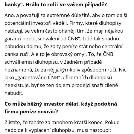
banky“. Hrálo to roli i ve vašem případě?
Ano, a považuji za extrémně důležité, aby o tom další
potenciální investoři věděli. Firmy, které dluhopisy
nabízejí, se velmi často ohánějí tím, že mají nějakou
garanci nebo „schválení od ČNB“. Lidé tak snadno
nabudou dojmu, že za ty peníze stát nebo centrální
banka ručí. Ale to je obrovský omyl. To, že ČNB
schválí emisi dluhopisu, v žádném případě
neznamená, že za něj jakýmkoliv způsobem ručí. Nic
jako „garantováno ČNB“ u firemních dluhopisů
neexistuje, byť se ten dojem prodejci snaží cíleně
nabudit.
Co může běžný investor dělat, když podobná
firma peníze nevrátí?
Zjistíte, že taháte za mnohem kratší konec. Pokud
nedojde k vyplacení dluhopisu, musí nastoupit