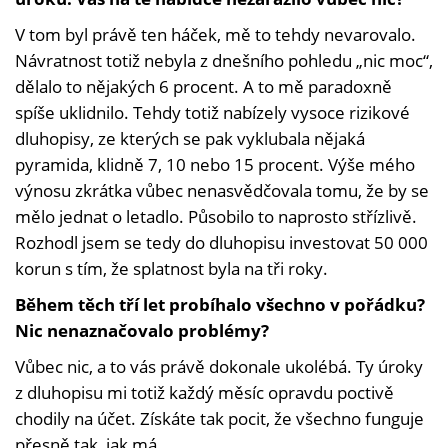
V tom byl právě ten háček, mě to tehdy nevarovalo.
Návratnost totiž nebyla z dnešního pohledu „nic moc“,
dělalo to nějakých 6 procent. A to mě paradoxně
spíše uklidnilo. Tehdy totiž nabízely vysoce rizikové
dluhopisy, ze kterých se pak vyklubala nějaká
pyramida, klidně 7, 10 nebo 15 procent. Výše mého
výnosu zkrátka vůbec nenasvědčovala tomu, že by se
mělo jednat o letadlo. Působilo to naprosto střízlivě.
Rozhodl jsem se tedy do dluhopisu investovat 50 000
korun s tím, že splatnost byla na tři roky.
Během těch tří let probíhalo všechno v pořádku?
Nic nenaznačovalo problémy?
Vůbec nic, a to vás právě dokonale ukolébá. Ty úroky
z dluhopisu mi totiž každý měsíc opravdu poctivě
chodily na účet. Získáte tak pocit, že všechno funguje
přesně tak, jak má.