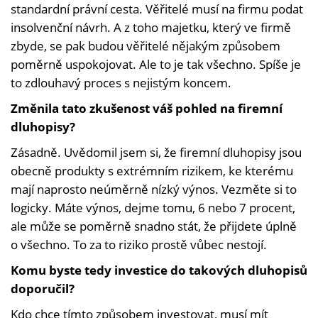
standardní právní cesta. Věřitelé musí na firmu podat
insolvenční návrh. A z toho majetku, který ve firmě
zbyde, se pak budou věřitelé nějakým způsobem
poměrně uspokojovat. Ale to je tak všechno. Spíše je
to zdlouhavý proces s nejistým koncem.
Změnila tato zkušenost váš pohled na firemní
dluhopisy?
Zásadně. Uvědomil jsem si, že firemní dluhopisy jsou
obecně produkty s extrémním rizikem, ke kterému
mají naprosto neúměrně nízký výnos. Vezměte si to
logicky. Máte výnos, dejme tomu, 6 nebo 7 procent,
ale může se poměrně snadno stát, že přijdete úplně
o všechno. To za to riziko prostě vůbec nestojí.
Komu byste tedy investice do takových dluhopisů
doporučil?
Kdo chce tímto způsobem investovat, musí mít