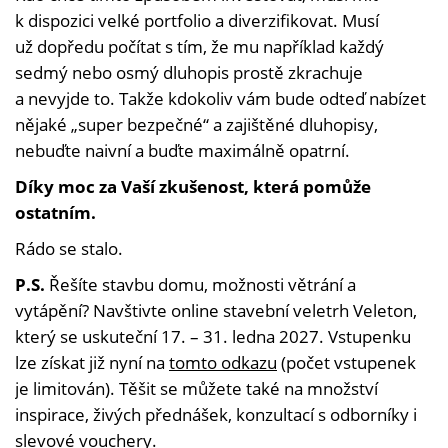
k dispozici velké portfolio a diverzifikovat. Musí
už dopředu počítat s tím, že mu například každý
sedmý nebo osmý dluhopis prostě zkrachuje
a nevyjde to. Takže kdokoliv vám bude odteď nabízet
nějaké „super bezpečné“ a zajištěné dluhopisy,
nebuďte naivní a buďte maximálně opatrní.
Díky moc za Vaší zkušenost, která pomůže
ostatním.
Rádo se stalo.
P.S.
Řešíte stavbu domu, možnosti větrání a
vytápění? Navštivte online stavební veletrh Veleton,
který se uskuteční 17. – 31. ledna 2027. Vstupenku
lze získat již nyní na
tomto odkazu
(počet vstupenek
je limitován). Těšit se můžete také na množství
inspirace, živých přednášek, konzultací s odborníky i
slevové vouchery.