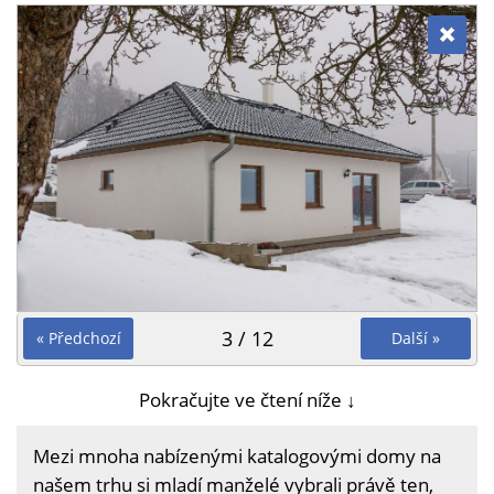
3 / 12
« Předchozí
Další »
Pokračujte ve čtení níže ↓
Mezi mnoha nabízenými katalogovými domy na
našem trhu si mladí manželé vybrali právě ten,