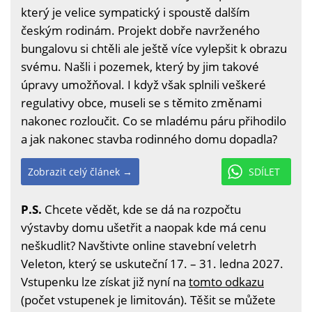
který je velice sympatický i spoustě dalším
českým rodinám. Projekt dobře navrženého
bungalovu si chtěli ale ještě více vylepšit k obrazu
svému. Našli i pozemek, který by jim takové
úpravy umožňoval. I když však splnili veškeré
regulativy obce, museli se s těmito změnami
nakonec rozloučit. Co se mladému páru přihodilo
a jak nakonec stavba rodinného domu dopadla?
Zobrazit celý článek →
SDÍLET
P.S.
Chcete vědět, kde se dá na rozpočtu
výstavby domu ušetřit a naopak kde má cenu
neškudlit? Navštivte online stavební veletrh
Veleton, který se uskuteční 17. – 31. ledna 2027.
Vstupenku lze získat již nyní na
tomto odkazu
(počet vstupenek je limitován). Těšit se můžete