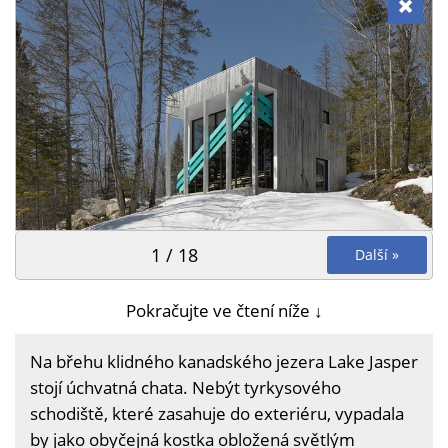
1 / 18
Další »
Pokračujte ve čtení níže ↓
Na břehu klidného kanadského jezera Lake Jasper
stojí úchvatná chata. Nebýt tyrkysového
schodiště, které zasahuje do exteriéru, vypadala
by jako obyčejná kostka obložená světlým