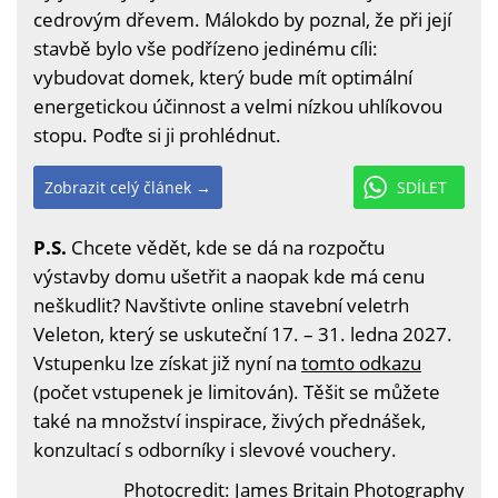
cedrovým dřevem. Málokdo by poznal, že při její
stavbě bylo vše podřízeno jedinému cíli:
vybudovat domek, který bude mít optimální
energetickou účinnost a velmi nízkou uhlíkovou
stopu. Poďte si ji prohlédnut.
Zobrazit celý článek →
SDÍLET
P.S.
Chcete vědět, kde se dá na rozpočtu
výstavby domu ušetřit a naopak kde má cenu
neškudlit? Navštivte online stavební veletrh
Veleton, který se uskuteční 17. – 31. ledna 2027.
Vstupenku lze získat již nyní na
tomto odkazu
(počet vstupenek je limitován). Těšit se můžete
také na množství inspirace, živých přednášek,
konzultací s odborníky i slevové vouchery.
Photocredit:
James Britain Photography