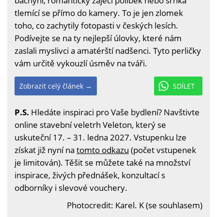
bachyní, romantický zaječí polibek nebo srnka
tlemící se přímo do kamery. To je jen zlomek
toho, co zachytily fotopasti v českých lesích.
Podívejte se na ty nejlepší úlovky, které nám
zaslali myslivci a amatérští nadšenci. Tyto perličky
vám určitě vykouzlí úsměv na tváři.
Zobrazit celý článek →
SDÍLET
P.S.
Hledáte inspiraci pro Vaše bydlení? Navštivte
online stavební veletrh Veleton, který se
uskuteční 17. – 31. ledna 2027. Vstupenku lze
získat již nyní na
tomto odkazu
(počet vstupenek
je limitován). Těšit se můžete také na množství
inspirace, živých přednášek, konzultací s
odborníky i slevové vouchery.
Photocredit: Karel. K (se souhlasem)