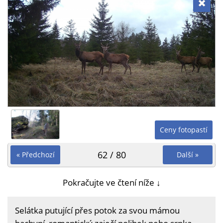
Ceny fotopastí
62 / 80
« Předchozí
Další »
Pokračujte ve čtení níže ↓
Selátka putující přes potok za svou mámou