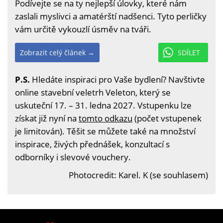
Podívejte se na ty nejlepší úlovky, které nám
zaslali myslivci a amatérští nadšenci. Tyto perličky
vám určitě vykouzlí úsměv na tváři.
Zobrazit celý článek →
SDÍLET
P.S.
Hledáte inspiraci pro Vaše bydlení? Navštivte
online stavební veletrh Veleton, který se
uskuteční 17. – 31. ledna 2027. Vstupenku lze
získat již nyní na
tomto odkazu
(počet vstupenek
je limitován). Těšit se můžete také na množství
inspirace, živých přednášek, konzultací s
odborníky i slevové vouchery.
Photocredit: Karel. K (se souhlasem)