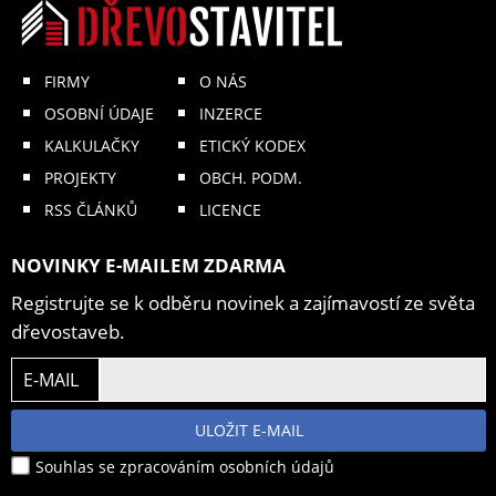
FIRMY
O NÁS
OSOBNÍ ÚDAJE
INZERCE
KALKULAČKY
ETICKÝ KODEX
PROJEKTY
OBCH. PODM.
RSS ČLÁNKŮ
LICENCE
NOVINKY E-MAILEM ZDARMA
Registrujte se k odběru novinek a zajímavostí ze světa
dřevostaveb.
E-MAIL
ULOŽIT E-MAIL
Souhlas se zpracováním osobních údajů