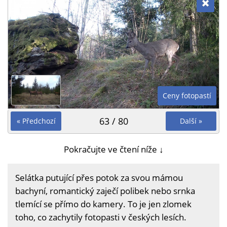
Ceny fotopastí
63 / 80
« Předchozí
Další »
Pokračujte ve čtení níže ↓
Selátka putující přes potok za svou mámou
bachyní, romantický zaječí polibek nebo srnka
tlemící se přímo do kamery. To je jen zlomek
toho, co zachytily fotopasti v českých lesích.